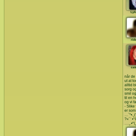
Lyk
rid
cat
når de 
ut at t
alltid 
sorg o
smil og
til en 
og vi fa
- Slik
er som 
…´*•.¸(*
?«´¨ •
….¸.•*(¸