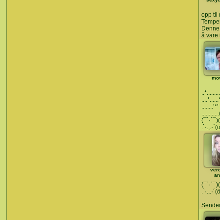
opp ti
Tempera
Denne 
å vare 
mo
..*........
....*.....
........’*’
...........
(¯`·`¯)(
.`·.,.·´(
ver
an
(¯`·`¯)(
.`·.,.·´(
Sender