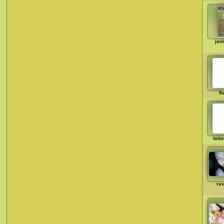
jan
fl
tatt
rav