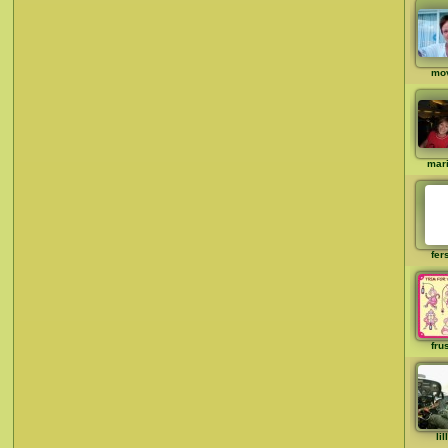
mo
mar
fer
fru
li