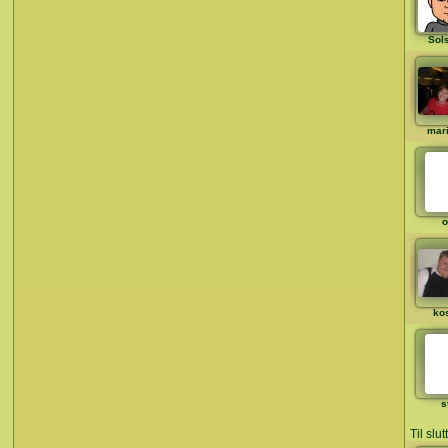
Sol
mar
o
ko
s
Til slu