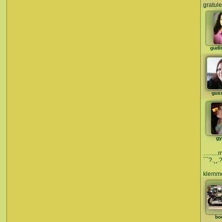
gratul
gudi
gus
gy
…......
¯`?.¸¸.?
klemme
bo