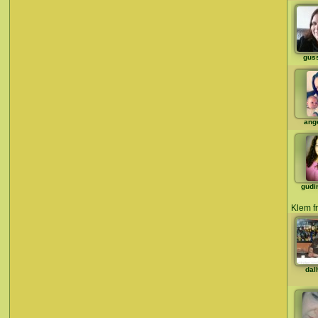
gus
ange
gudi
Klem f
dal