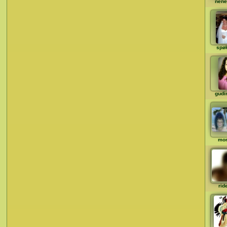
nene
spø
gudi
mo
rid