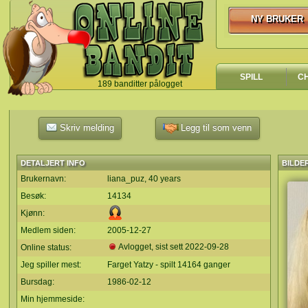
NY BRUKER
NY BRUKER
SPILL
C
189 banditter pålogget
`
Skriv melding
Legg til som venn
DETALJERT INFO
BILDE
Brukernavn:
liana_puz, 40 years
Besøk:
14134
Kjønn:
Medlem siden:
2005-12-27
Avlogget, sist sett
2022-09-28
Online status:
Jeg spiller mest:
Farget Yatzy - spilt 14164 ganger
Bursdag:
1986-02-12
Min hjemmeside: