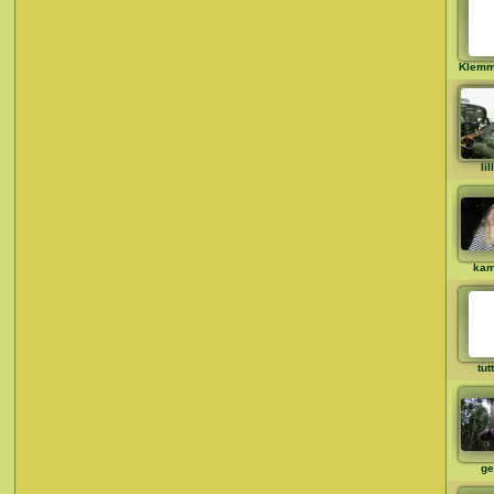
Klem
li
ka
tut
ge