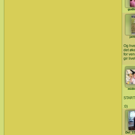
gudi
jan
Og hve
det øke
for ve
gir liv
midn
START
:0)
Del_1