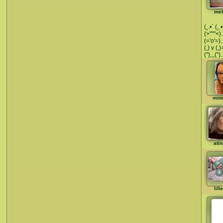
mel
(¸.•´ (¸.
(>"""<)..
(='o'=).
(,) v (
(''),,,('
mim
ati
lil