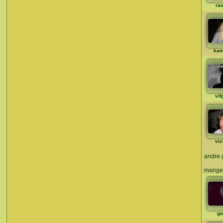
rav
ka
vif
vic
andre g
mange 
go