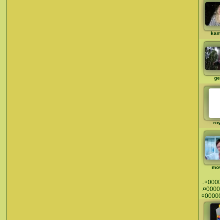
ka
ge
ro
mo
..¤00000
.¤00000
¤000000