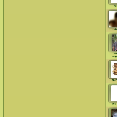
ra
rid
te
wi
fair
wig