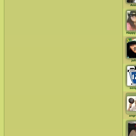
Ann
Happy
jul
sen
angr