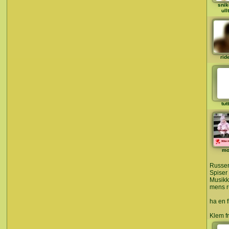
snik
ull
rid
tut
mo
Russen
Spiser 
Musikk
mens r
ha en f
Klem f