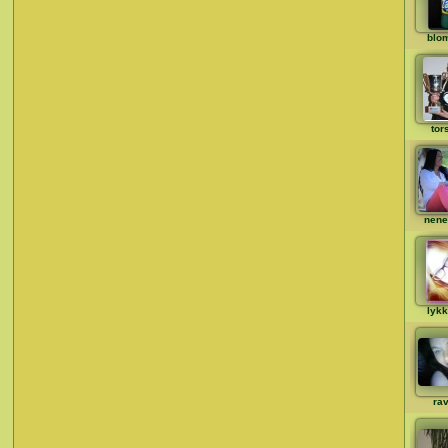
blo
tor
nene
lykk
rav