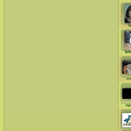
b
fjol
snu
tig