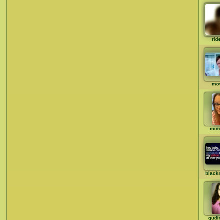
rid
mo
mim
black
gudi