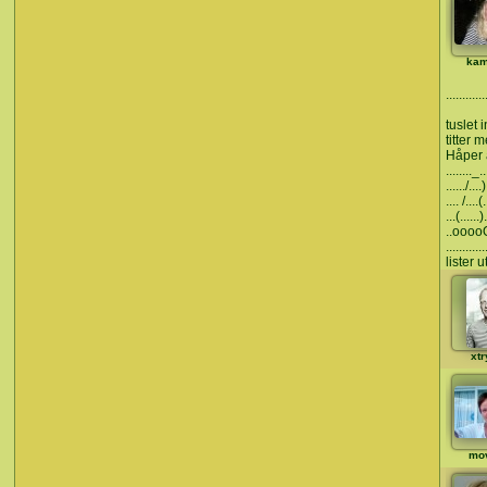
ka
............
tuslet 
titter 
Håper a
........_...
....../....)
.... /....(.
...(......).
..ooooO..
.........
lister u
xt
mo