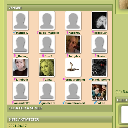
VENNER
Marius L
miss_maggie84
nabon83
cozepuzn
_Duller_
Emz3
babylaa
Busis
Lillebeth
atina
ormedronningen
black-techno
(44) Sa
GJEST
amanda111
gunsteam
DanieltricolorRJ
håkan
KLIKK FOR Å SE MER
SISTE AKTIVITETER
2021-04-17