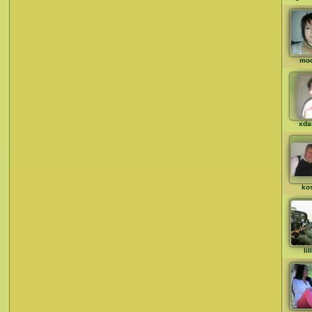
mo
xda
ko
li