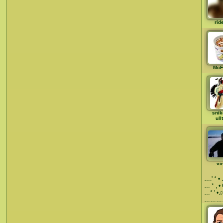
rid
McF
snik
ull
vi
….' * •
… * , • 
…* ' •♫
………