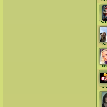
link
Rock
Ann
ann
Peps