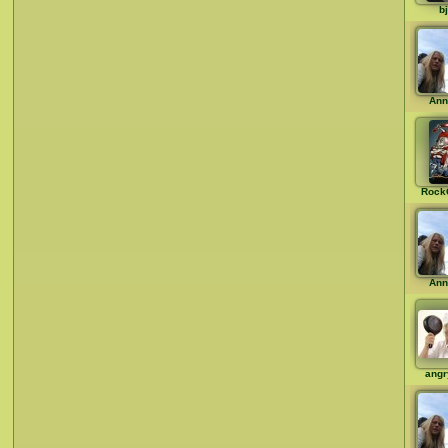
b
Ann
Rock
Ann
angr