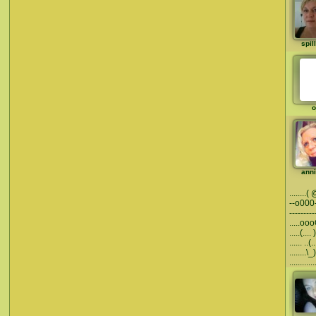
spil
o
ann
........
--o000-
---------
.....oo
.....(...
...... ..(..
........\_)
.......