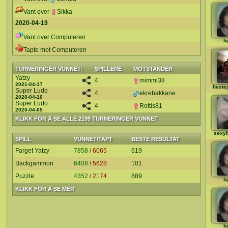
Vant over
Sikka
2020-04-19
Vant over Computeren
b
Tapte mot Computeren
TURNERINGER VUNNET:
SPILLERE
MOTSTANDER
Yatzy
4
mimmi38
2021-04-17
heste
Super Ludo
4
ekrebakkane
2020-04-10
Super Ludo
4
Rottis81
2020-04-05
KLIKK FOR Å SE ALLE 2199 TURNERINGER VUNNET
sexy
SPILL
VUNNET/TAPT
BESTE RESULTAT
Farget Yatzy
7858
/
6065
619
Backgammon
6408
/
5628
101
Puzzle
4352
/
2174
889
b
KLIKK FOR Å SE MER
b