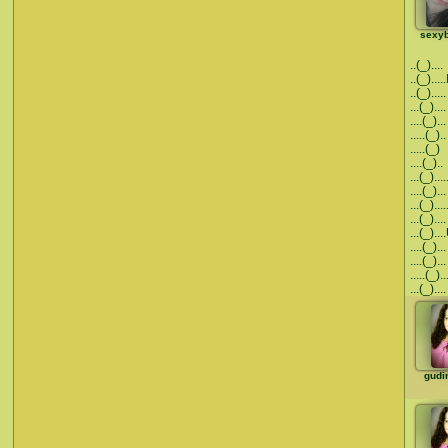
sexy
..(_)....
..(_)..
..(_).....
...(_)....
....(_)
.....(_)
.....(_)
....(_)..
...(_).
....(_)...
...(_)..
...(_)....
...(_)..
....(_)...
....(_)...
.....(_)
...(_)....
gudi