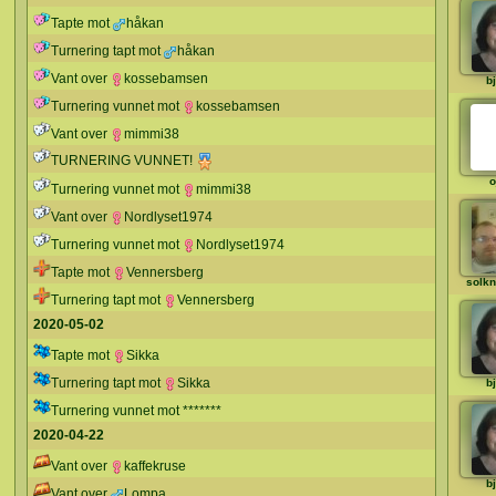
Tapte mot
håkan
Turnering tapt mot
håkan
Vant over
kossebamsen
b
Turnering vunnet mot
kossebamsen
Vant over
mimmi38
TURNERING VUNNET!
o
Turnering vunnet mot
mimmi38
Vant over
Nordlyset1974
Turnering vunnet mot
Nordlyset1974
Tapte mot
Vennersberg
solk
Turnering tapt mot
Vennersberg
2020-05-02
Tapte mot
Sikka
Turnering tapt mot
Sikka
b
Turnering vunnet mot *******
2020-04-22
Vant over
kaffekruse
b
Vant over
Lompa