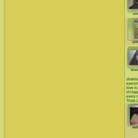
en
jan
brun
shakin
eyecon
love i
of Hap
every 
Thats 
mel