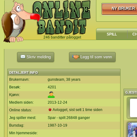
NY BRUKER
NY BRUKER
SPILL
C
246 banditter pålogget
`
Skriv melding
Legg til som venn
DETALJERT INFO
Brukernavn:
gunsteam, 38 years
Besøk:
4201
GJEST
Kjønn:
Medlem siden:
2013-12-24
Avlogget, sist sett 1 time siden
Online status:
Jeg spiller mest:
Spar - spilt 26848 ganger
Bursdag:
1987-10-19
Min hjemmeside: