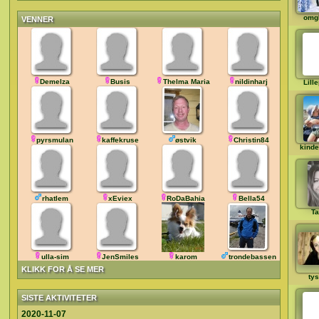
omg
VENNER
Demelza
Busis
Thelma Maria
nildinharj
Lill
pyrsmulan
kaffekruse
østvik
Christin84
kinde
rhatlem
xEviex
RoDaBahia
Bella54
Ta
ulla-sim
JenSmiles
karom
trondebassen
KLIKK FOR Å SE MER
ty
SISTE AKTIVITETER
2020-11-07