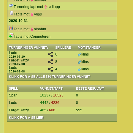
Turnering tapt mot
rødtopp
Tapte mot
Viggi
2020-10-31
Tapte mot
ninahm
Tapte mot Computeren
TURNERINGER VUNNET:
SPILLERE
MOTSTANDER
Ludo
6
klinsi
2020-07-10
Farget Yatzy
8
klinsi
2020-07-08
Ludo
4
klinsi
2020-06-08
KLIKK FOR Å SE ALLE 530 TURNERINGER VUNNET
SPILL
VUNNET/TAPT
BESTE RESULTAT
Spar
10237
/
16525
0
Ludo
4442
/
4236
0
Farget Yatzy
485
/
608
555
KLIKK FOR Å SE MER