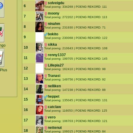
solveigdu
6
Total poeng: 334269 | POENG REKORD: 111
moony
7
Total poeng: 272202 | POENG REKORD: 113
ninahm
8
Total poeng: 231930 | POENG REKORD: 71
bokito
9
Total poeng: 230068 | POENG REKORD: 122
sikka
ingo
10
Total poeng: 210643 | POENG REKORD: 108
renny1337
11
Total poeng: 199705 | POENG REKORD: 145
Lillepia27
12
Total poeng: 162410 | POENG REKORD: 98
Plus
Tranasi
13
Total poeng: 149756 | POENG REKORD: 92
nelliken
14
Total poeng: 147238 | POENG REKORD: 88
heppet
15
Total poeng: 135045 | POENG REKORD: 131
catclaw
16
Total poeng: 116053 | POENG REKORD: 125
vero
17
Total poeng: 106703 | POENG REKORD: 121
nettenut
18
Total poeng: 106015 | POENG REKORD: 84