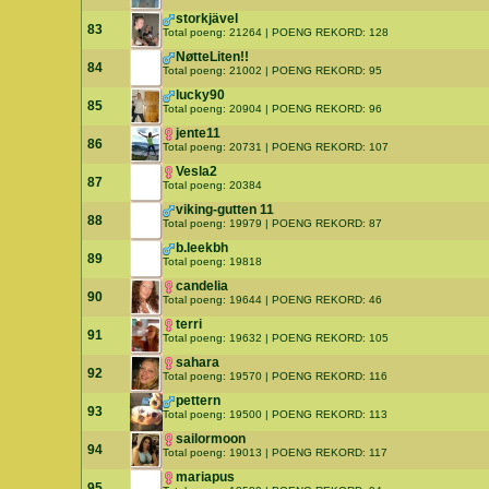
storkjävel
83
Total poeng: 21264 | POENG REKORD: 128
NøtteLiten!!
84
Total poeng: 21002 | POENG REKORD: 95
lucky90
85
Total poeng: 20904 | POENG REKORD: 96
jente11
86
Total poeng: 20731 | POENG REKORD: 107
Vesla2
87
Total poeng: 20384
viking-gutten 11
88
Total poeng: 19979 | POENG REKORD: 87
b.leekbh
89
Total poeng: 19818
candelia
90
Total poeng: 19644 | POENG REKORD: 46
terri
91
Total poeng: 19632 | POENG REKORD: 105
sahara
92
Total poeng: 19570 | POENG REKORD: 116
pettern
93
Total poeng: 19500 | POENG REKORD: 113
sailormoon
94
Total poeng: 19013 | POENG REKORD: 117
mariapus
95