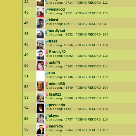
44
Total poeng: 49714 | POENG REKORD: 112
veslagod
45
Total poeng: 49351 | POENG REKORD: 115
klinsi
46
Total poeng: 48677 | POENG REKORD: 94
nordlyset
47
Total poeng: 48652 | POENG REKORD: 104
frest
48
Total poeng: 48556 | POENG REKORD: 124
Brandy82
49
Total poeng: 48092 | POENG REKORD: 110
anki78
50
Total poeng: 45362 | POENG REKORD: 114
rilia
51
Total poeng: 45136 | POENG REKORD: 122
mimmi38
52
Total poeng: 43449 | POENG REKORD: 104
lisa022
53
Total poeng: 42209 | POENG REKORD: 122
penteado
54
Total poeng: 41527 | POENG REKORD: 118
player
55
Total poeng: 40757 | POENG REKORD: 116
imorrow
56
Total poeng: 37164 | POENG REKORD: 107