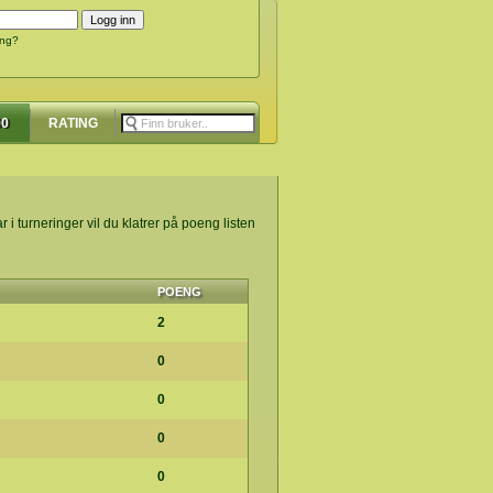
ing?
00
RATING
r i turneringer vil du klatrer på poeng listen
POENG
2
0
0
0
0