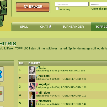
NY BRUKER
NY BRUKER
Glemt pålogg
Husk meg
SPILL
CHAT
TURNERINGER
TOPP 1
HITRIS
 du fullfører. TOPP 100 listen blir nullstilt hver måned. Spiller du mange spill og delta
NO.
BANDITT
Tattiz
1
Total poeng: 85083 | POENG REKORD: 102
nexirem
2
Total poeng: 510938 | POENG REKORD: 128
e
angelgirl
3
Total poeng: 444400 | POENG REKORD: 136
vill_tiger
4
Total poeng: 404824 | POENG REKORD: 111
blomst19
5
Total poeng: 402476 | POENG REKORD: 142