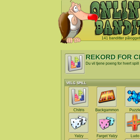
141 banditter pålogget
`
REKORD FOR C
Du vil tjene poeng for hvert spill
VELG SPILL
Chitris
Backgammon
Puzzl
Yatzy
Farget Yatzy
Ludo