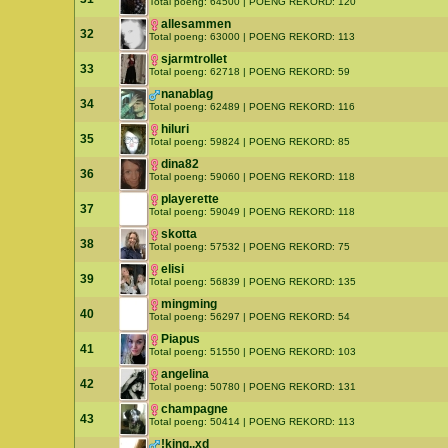
Total poeng: 64500 | POENG REKORD: 120
allesammen
32
Total poeng: 63000 | POENG REKORD: 113
sjarmtrollet
33
Total poeng: 62718 | POENG REKORD: 59
nanablag
34
Total poeng: 62489 | POENG REKORD: 116
hiluri
35
Total poeng: 59824 | POENG REKORD: 85
dina82
36
Total poeng: 59060 | POENG REKORD: 118
playerette
37
Total poeng: 59049 | POENG REKORD: 118
skotta
38
Total poeng: 57532 | POENG REKORD: 75
elisi
39
Total poeng: 56839 | POENG REKORD: 135
mingming
40
Total poeng: 56297 | POENG REKORD: 54
Piapus
41
Total poeng: 51550 | POENG REKORD: 103
angelina
42
Total poeng: 50780 | POENG REKORD: 131
champagne
43
Total poeng: 50414 | POENG REKORD: 113
!king..xd