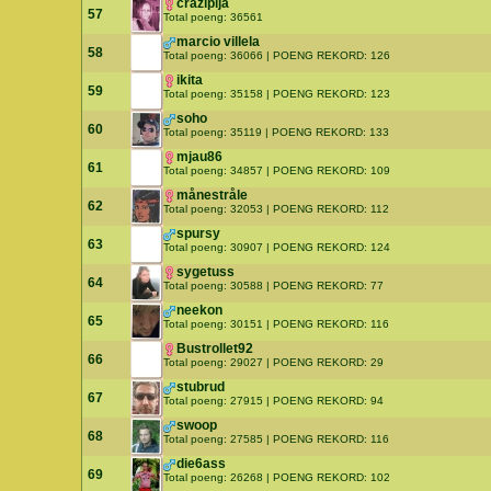
crazipija
57
Total poeng: 36561
marcio villela
58
Total poeng: 36066 | POENG REKORD: 126
ikita
59
Total poeng: 35158 | POENG REKORD: 123
soho
60
Total poeng: 35119 | POENG REKORD: 133
mjau86
61
Total poeng: 34857 | POENG REKORD: 109
månestråle
62
Total poeng: 32053 | POENG REKORD: 112
spursy
63
Total poeng: 30907 | POENG REKORD: 124
sygetuss
64
Total poeng: 30588 | POENG REKORD: 77
neekon
65
Total poeng: 30151 | POENG REKORD: 116
Bustrollet92
66
Total poeng: 29027 | POENG REKORD: 29
stubrud
67
Total poeng: 27915 | POENG REKORD: 94
swoop
68
Total poeng: 27585 | POENG REKORD: 116
die6ass
69
Total poeng: 26268 | POENG REKORD: 102