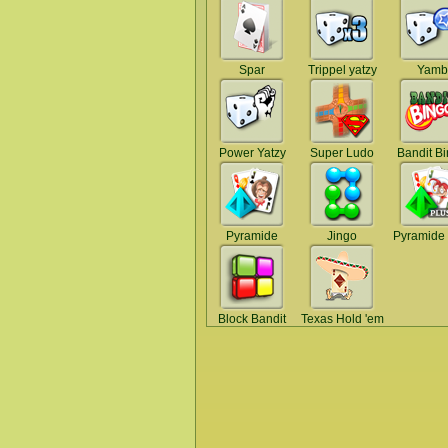
Spar
Trippel yatzy
Yamb
Power Yatzy
Super Ludo
Bandit B
Pyramide
Jingo
Pyramide 
Block Bandit
Texas Hold 'em