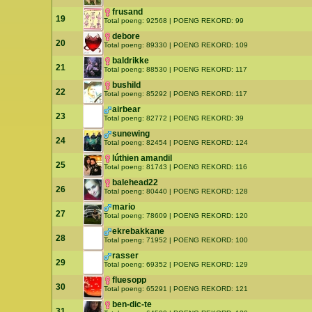
frusand
19
Total poeng: 92568 | POENG REKORD: 99
debore
20
Total poeng: 89330 | POENG REKORD: 109
baldrikke
21
Total poeng: 88530 | POENG REKORD: 117
bushild
22
Total poeng: 85292 | POENG REKORD: 117
airbear
23
Total poeng: 82772 | POENG REKORD: 39
sunewing
24
Total poeng: 82454 | POENG REKORD: 124
lúthien amandil
25
Total poeng: 81743 | POENG REKORD: 116
balehead22
26
Total poeng: 80440 | POENG REKORD: 128
mario
27
Total poeng: 78609 | POENG REKORD: 120
ekrebakkane
28
Total poeng: 71952 | POENG REKORD: 100
rasser
29
Total poeng: 69352 | POENG REKORD: 129
fluesopp
30
Total poeng: 65291 | POENG REKORD: 121
ben-dic-te
31