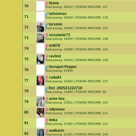
lizana
70
Total poeng: 26022 | POENG REKORD: 117
tattooman
71
Total poeng: 24639 | POENG REKORD: 135
torstein
72
Total poeng: 24608 | POENG REKORD: 115
sexybebe73
73
Total poeng: 24000 | POENG REKORD: 108
milli78
74
Total poeng: 23698 | POENG REKORD: 118
ravlind
75
Total poeng: 23644 | POENG REKORD: 106
Sersjant Pepper
76
Total poeng: 23395
calla84
77
Total poeng: 23262 | POENG REKORD: 107
Del_260521222718
78
Total poeng: 21880 | POENG REKORD: 80
anne-lise__
79
Total poeng: 21641 | POENG REKORD: 116
sillyweee
80
Total poeng: 21636 | POENG REKORD: 121
tinka
81
Total poeng: 21480 | POENG REKORD: 112
audkarin
82
Total poeng: 21301 | POENG REKORD: 106