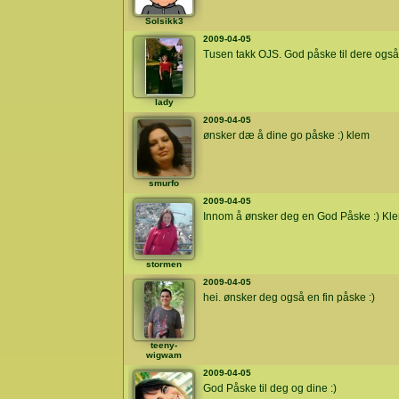
Solsikk3
2009-04-05
Tusen takk OJS. God påske til dere også 
lady
2009-04-05
ønsker dæ å dine go påske :) klem
smurfo
2009-04-05
Innom å ønsker deg en God Påske :) Kle
stormen
2009-04-05
hei. ønsker deg også en fin påske :)
teeny-
wigwam
2009-04-05
God Påske til deg og dine :)