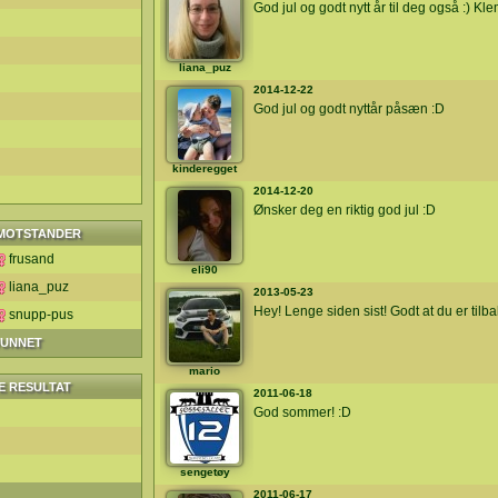
God jul og godt nytt år til deg også :) Kl
liana_puz
2014-12-22
God jul og godt nyttår påsæn :D
kinderegget
2014-12-20
Ønsker deg en riktig god jul :D
MOTSTANDER
frusand
eli90
liana_puz
2013-05-23
Hey! Lenge siden sist! Godt at du er tilba
snupp-pus
VUNNET
mario
E RESULTAT
2011-06-18
God sommer! :D
sengetøy
2011-06-17