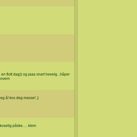
 en flott dag)) og jaaa snart heeelg...håper
movern
 deg å! kos deg masse! ;)
koselig påske..... klem