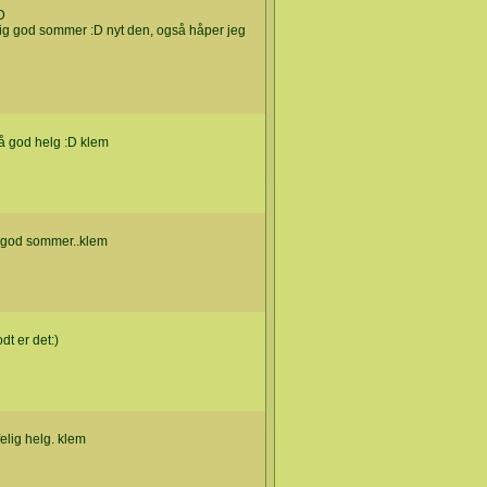
D
tig god sommer :D nyt den, også håper jeg
 å god helg :D klem
n god sommer..klem
odt er det:)
felig helg. klem