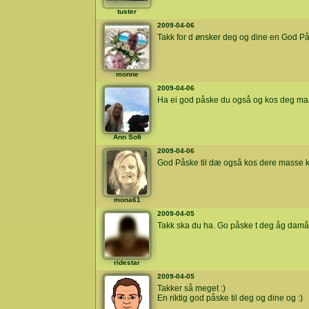
tuster
2009-04-06
Takk for d ønsker deg og dine en God P
monne
2009-04-06
Ha ei god påske du også og kos deg ma
Ann Sofi
2009-04-06
God Påske til dæ også kos dere masse 
mona61
2009-04-05
Takk ska du ha. Go påske t deg åg damå 
ridestar
2009-04-05
Takker så meget :)
En riktig god påske til deg og dine og :)