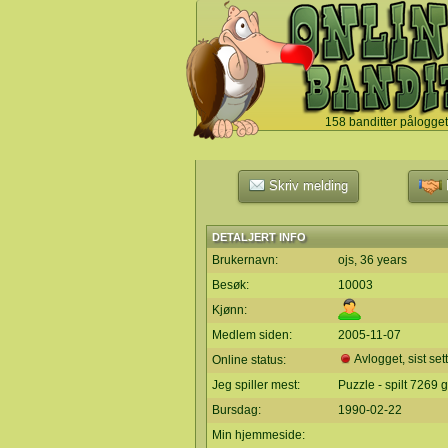
158 banditter pålogget
`
Skriv melding
L
DETALJERT INFO
Brukernavn:
ojs, 36 years
Besøk:
10003
Kjønn:
Medlem siden:
2005-11-07
Avlogget, sist set
Online status:
Jeg spiller mest:
Puzzle - spilt 7269 
Bursdag:
1990-02-22
Min hjemmeside: