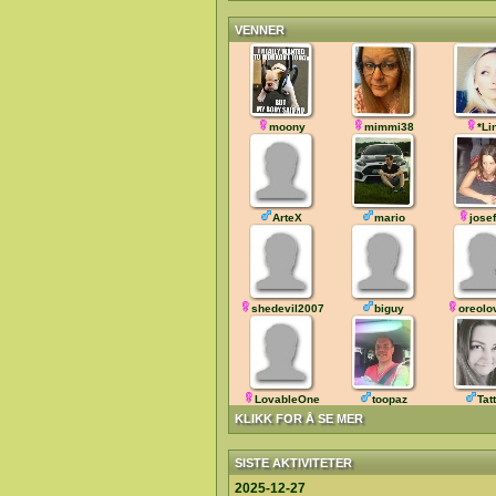
VENNER
moony
mimmi38
*Li
ArteX
mario
jose
shedevil2007
biguy
oreolo
LovableOne
toopaz
Tatt
KLIKK FOR Å SE MER
SISTE AKTIVITETER
2025-12-27