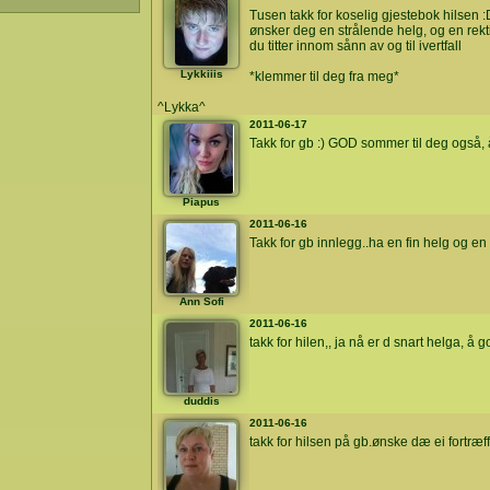
Tusen takk for koselig gjestebok hilsen :
ønsker deg en strålende helg, og en rek
du titter innom sånn av og til ivertfall
Lykkiiis
*klemmer til deg fra meg*
^Lykka^
2011-06-17
Takk for gb :) GOD sommer til deg også,
Piapus
2011-06-16
Takk for gb innlegg..ha en fin helg og e
Ann Sofi
2011-06-16
takk for hilen,, ja nå er d snart helga, å g
duddis
2011-06-16
takk for hilsen på gb.ønske dæ ei fortræf