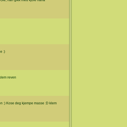
 Ole, han gikk med kjole haha
e :)
 klem reven
nnen :) Kose deg kjempe masse :D klem