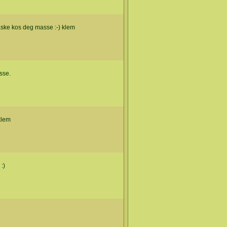
åske kos deg masse :-) klem
sse.
klem
:)