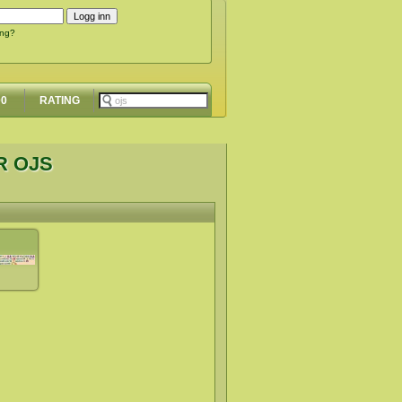
ing?
00
RATING
R OJS