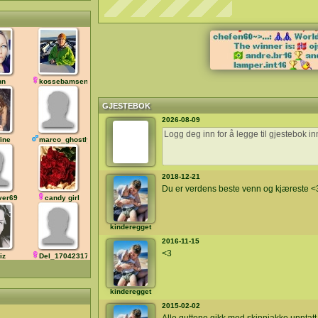
nn
kossebamsen
GJESTEBOK
2026-08-09
fine
marco_ghostly
2018-12-21
Du er verdens beste venn og kjæreste <3 
ver69
candy girl
kinderegget
2016-11-15
<3
iz
Del_170423173802
kinderegget
2015-02-02