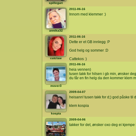
spilleguri
2011-06-16
Innom med klemmer :)
annika32
2011-06-16
Dette er et GB innlegg :P
God helg og sommer :D
catclaw
Cattekos :)
2011-06-16
heia vennen)
tusen takk for hilsen i gb min, ønsker deg
du får en fin helg da den kommer klem 
mover3
2009-04-07
heisann! tusen takk for d;) god påske til
klem kospia
kospia
2009-04-06
takker for det, ønsker oxo deg ei kjempe 