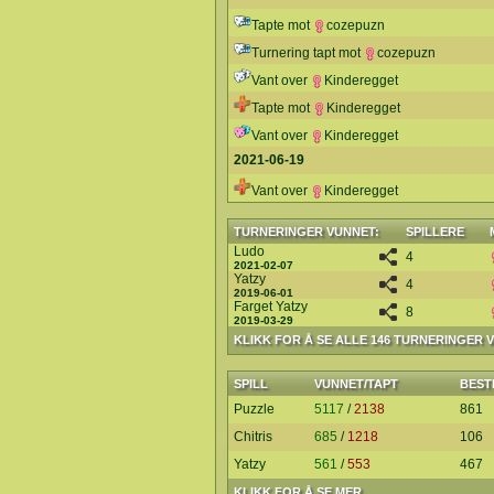
Tapte mot
cozepuzn
Turnering tapt mot
cozepuzn
Vant over
Kinderegget
Tapte mot
Kinderegget
Vant over
Kinderegget
2021-06-19
Vant over
Kinderegget
TURNERINGER VUNNET:
SPILLERE
Ludo
4
2021-02-07
Yatzy
4
2019-06-01
Farget Yatzy
8
2019-03-29
KLIKK FOR Å SE ALLE 146 TURNERINGER 
SPILL
VUNNET/TAPT
BEST
Puzzle
5117
/
2138
861
Chitris
685
/
1218
106
Yatzy
561
/
553
467
KLIKK FOR Å SE MER