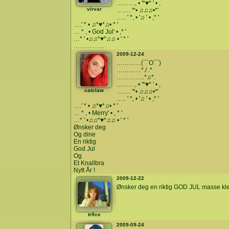
………, • '*♥* ' • ,
virvar
……. '*• ♫♫♫•*'
….. ' *, • '♫ ' • ,* '
….' * • ♫*♥*♫• * '
… * , • God Jul' • ,* '
…* ' •♫♫*♥*♫♫ • ' * '
……………
2009-12-24
…………(¯`O´¯)
…………*./ .*
…………..*♫*.
………, • '*♥* ' • ,
catclaw
……. '*• ♫♫♫•*'
….. ' *, • '♫ ' • ,* '
….' * • ♫*♥*♫• * '
… * , • Merry' • , * '
…* ' •♫♫*♥*♫♫ • ' * '
Ønsker deg
Og dine
En riktig
God Jul
Og
Et Knallbra
Nytt År !
2009-12-22
Ønsker deg en riktig GOD JUL masse k
tr9ce
2009-09-24