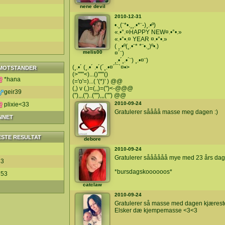
nene devil
2010-12-31
•.¸(¨*•.¸¸.•*¨-)¸.•º)
«.•°.¤HAPPY NEW¤.•°•.»
«.•°•.¤ YEAR ¤.•°•.»
( ¸.•º(¸.•¨* *¨•.¸)º•.)
melis00
¤´¨)
¸.•´¸.•´¨) ¸.•¤¨)
(¸.•´ (¸.•´ .•´(´¸.•¤´¯`¤•>
MOTSTANDER
(>"""<)...()"""()
*hana
(='o'=)...( '(*)' ) @@
(,) v (,)=(,,)=(")<-@@@
geir39
(''),,,('')..(""),,,("") @@
2010-09-24
plixie<33
Gratulerer såååå masse meg dagen :)
NNET
ESTE RESULTAT
debore
2010-09-24
Gratulerer såååååå mye med 23 års dage
33
*bursdagskoooooos*
753
catclaw
2010-09-24
Gratulerer så masse med dagen kjærest
Elsker dæ kjempemasse <3<3