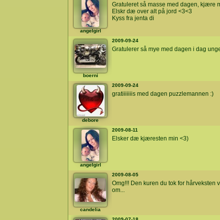
Gratuleret så masse med dagen, kjære 
Elskr dæ over alt på jord <3<3
Kyss fra jenta di
angelgirl
2009-09-24
Gratulerer så mye med dagen i dag ung
boerni
2009-09-24
gratiiiiiiis med dagen puzzlemannen :)
debore
2009-08-11
Elsker dæ kjæresten min <3)
angelgirl
2009-08-05
Omg!!! Den kuren du tok for hårveksten va
om...
candelia
2009-07-18