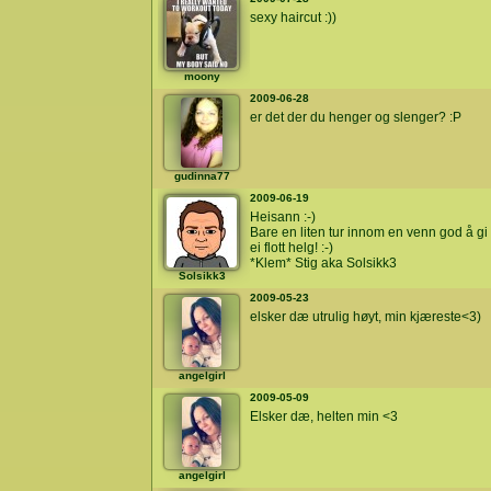
sexy haircut :))
moony
2009-06-28
er det der du henger og slenger? :P
gudinna77
2009-06-19
Heisann :-)
Bare en liten tur innom en venn god å g
ei flott helg! :-)
*Klem* Stig aka Solsikk3
Solsikk3
2009-05-23
elsker dæ utrulig høyt, min kjæreste<3)
angelgirl
2009-05-09
Elsker dæ, helten min <3
angelgirl