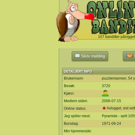
107 banditter pålogget
`
Skriv melding
L
DETALJERT INFO
Brukernavn:
puzzlemannen, 54 y
Besøk:
3720
Kjønn:
Medlem siden:
2006-07-15
Avlogget, sist set
Online status:
Jeg spiller mest:
Pyramide - spilt 10
Bursdag:
1971-09-24
Min hjemmeside: