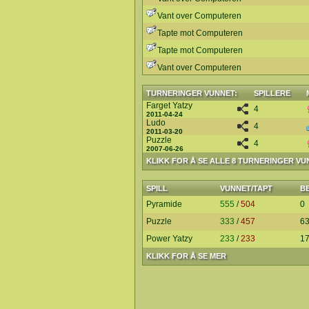
Vant over Computeren
Tapte mot Computeren
Tapte mot Computeren
Vant over Computeren
TURNERINGER VUNNET:
SPILLERE
Farget Yatzy
4
2011-04-24
Ludo
4
2011-03-20
Puzzle
4
2007-06-26
KLIKK FOR Å SE ALLE 8 TURNERINGER VU
SPILL
VUNNET/TAPT
B
Pyramide
555
/
504
0
Puzzle
333
/
457
6
Power Yatzy
233
/
233
1
KLIKK FOR Å SE MER