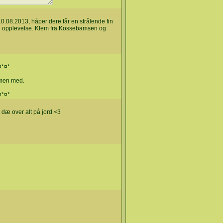
.08.2013, håper dere får en strålende fin
 opplevelse. Klem fra Kossebamsen og
¤*¤*
mmen med.
¤*¤*
 dæ over alt på jord <3