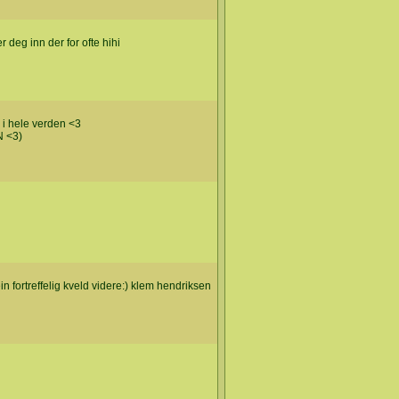
 deg inn der for ofte hihi
 i hele verden <3
N <3)
n fortreffelig kveld videre:) klem hendriksen