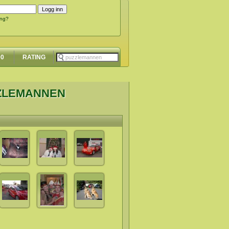
ing?
00
RATING
ZZLEMANNEN