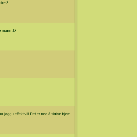
min<3
e mann :D
r jaggu effektiv!!! Det er noe å skrive hjem