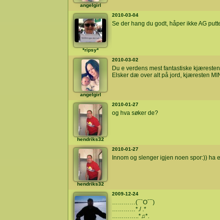
angelgirl
2010-03-04
Se der hang du godt, håper ikke AG putter
*ripsy*
2010-03-02
Du e verdens mest fantastiske kjæresten
Elsker dæ over alt på jord, kjæresten MI
angelgirl
2010-01-27
og hva søker de?
hendriks32
2010-01-27
Innom og slenger igjen noen spor:)) ha ei
hendriks32
2009-12-24
…………(¯`O´¯)
…………*./ .*
…………..*♫*.