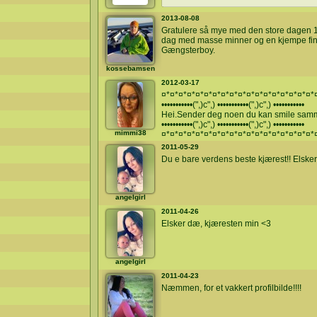
2013-08-08
Gratulere så mye med den store dagen 10
dag med masse minner og en kjempe fin
Gængsterboy.
kossebamsen
2012-03-17
¤*¤*¤*¤*¤*¤*¤*¤*¤*¤*¤*¤*¤*¤*¤*¤*¤*¤*
•••••••••••(",)c",) •••••••••••(",)c",) •••••••••••
Hei.Sender deg noen du kan smile sa
•••••••••••(",)c",) •••••••••••(",)c",) •••••••••••
mimmi38
¤*¤*¤*¤*¤*¤*¤*¤*¤*¤*¤*¤*¤*¤*¤*¤*¤*¤*
2011-05-29
Du e bare verdens beste kjærest!! Elsker
angelgirl
2011-04-26
Elsker dæ, kjæresten min <3
angelgirl
2011-04-23
Næmmen, for et vakkert profilbilde!!!!