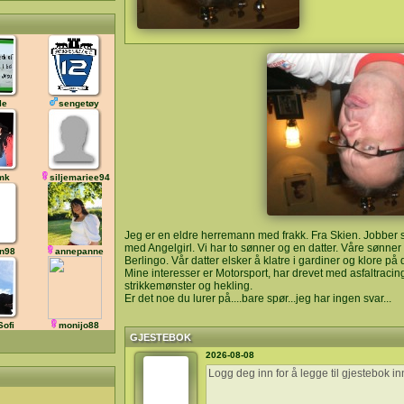
le
sengetøy
mk
siljemariee94
Jeg er en eldre herremann med frakk. Fra Skien. Jobber 
med Angelgirl. Vi har to sønner og en datter. Våre sønner
in98
annepanne
Berlingo. Vår datter elsker å klatre i gardiner og klore p
Mine interesser er Motorsport, har drevet med asfaltracing 
strikkemønster og hekling.
Er det noe du lurer på....bare spør...jeg har ingen svar...
Sofi
monijo88
GJESTEBOK
2026-08-08