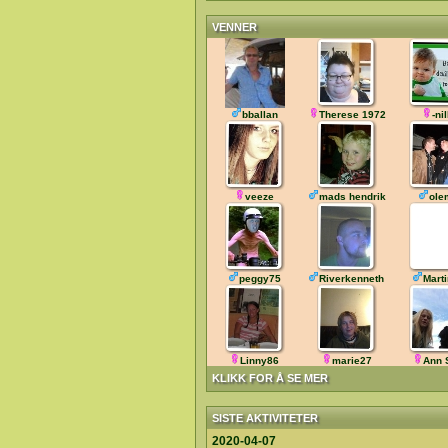
VENNER
bballan
Therese 1972
-nil
veeze
mads hendrik
ole
peggy75
Riverkenneth
Mart
Linny86
marie27
Ann 
KLIKK FOR Å SE MER
SISTE AKTIVITETER
2020-04-07