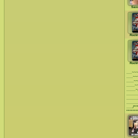
Saxo
Rock
Rock
......~~
.......~
........~
.........~
..........~
............
............
............
......./**
*******
mo