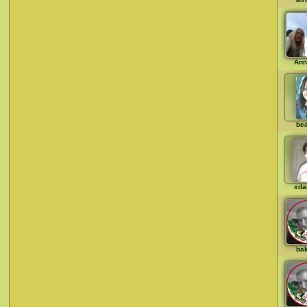
Ann
bea
xda
ba