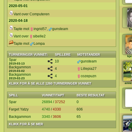
2020-05-01
Vant over Computeren
2020-04-18
Tapte mot
ingrid57
,
gunsteam
Ta
Vant over
sibelle2
Tapte mot
Lompa
TURNERINGER VUNNET:
SPILLERE
MOTSTANDER
kje
Spar
10
gunsteam
2019-03-13
Backgammon
4
Lillepia27
2019-03-02
Backgammon
4
cozepuzn
2019-02-23
anne
KLIKK FOR Å SE ALLE 1260 TURNERINGER VUNNET
SPILL
VUNNET/TAPT
BESTE RESULTAT
Spar
26894
/
37252
0
Farget Yatzy
4740
/
4330
606
o
Backgammon
3340
/
3606
65
KLIKK FOR Å SE MER