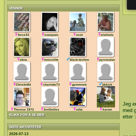
VENNER
force33
cozepuzn
evot
elskhols
atina
moccelite
black-techno
pyrsmulan
Christin84
charlotte73
gymmnstr
bkkick
Jeg er
med g
Therese 1972
JenSmiles
rulta
karom
KLIKK FOR Å SE MER
etter 
SISTE AKTIVITETER
2026-07-13