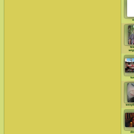
o
te
wi
tu
sexy
do