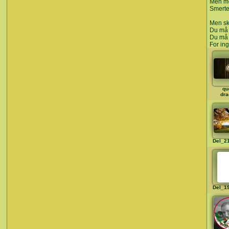
Men me
Smerte
Men sk
Du må e
Du må 
For in
qu
dra
Del_2
Del_1