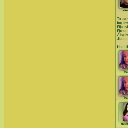
ati
To яøt
tяєj lø
Fijє øv
Fjєm ru
Å hælvi
Jiя baя
Ha ei f
Tra
Tra
gudi