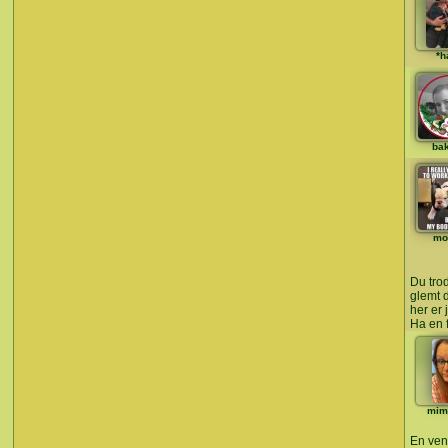
*h
ba
mo
Du tro
glemt 
her er 
Ha en f
mim
En ven