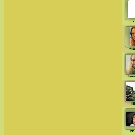
s
mim
lian
li
vic