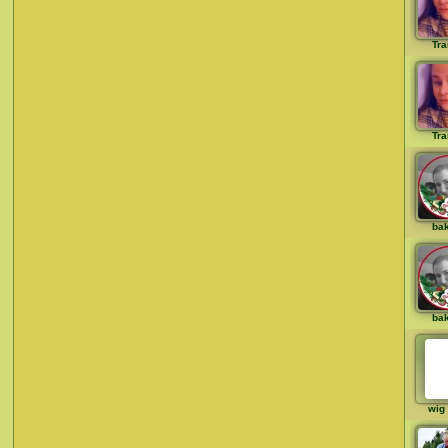
Tra
Tra
ba
ba
wig