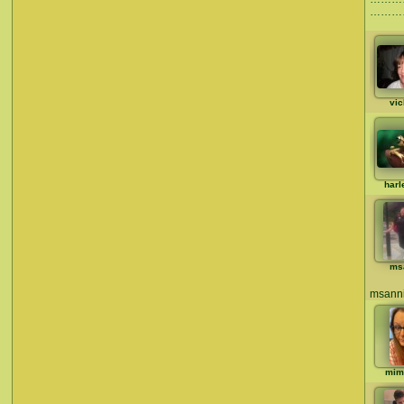
………
vic
harl
ms
msann
mim