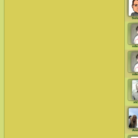
Sol
xda
xda
xt
Ann