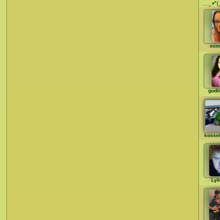
….¸.•*(¸
mim
gudi
kosse
Lyk