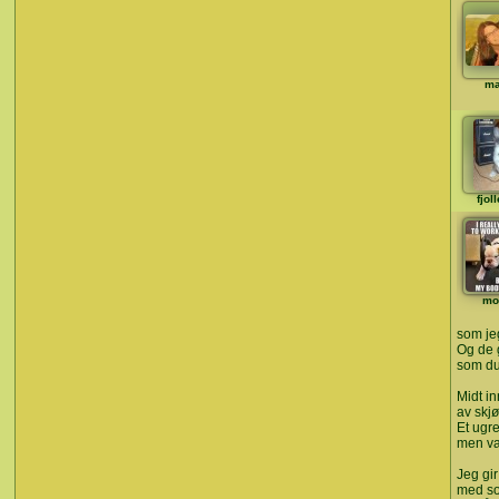
ma
fjol
mo
som jeg
Og de 
som du 
Midt i
av skjø
Et ugre
men vak
Jeg gi
med so