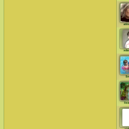
ati
xda
Sn
lis
air