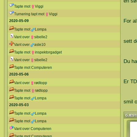
en sø
Tapte mot
Viggi
Turnering tapt mot
Viggi
For al
2020-05-09
Tapte mot
Lompa
Vant over
sibelle2
sett 
Vant over
asle10
Tapte mot
inspektorgadget
Vant over
sibelle2
Du ha
Tapte mot Computeren
2020-05-06
Er TD 
Vant over
rødtopp
Tapte mot
rødtopp
Tapte mot
Lompa
smil 
2020-05-03
Tapte mot
Lompa
GJEST
Tapte mot
Lompa
Vant over Computeren
Tapte mot Computeren