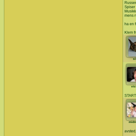
Russen
Spiser 
Musikk
mens r
ha en f
Klem f
si
vic
START
midn
avsted,