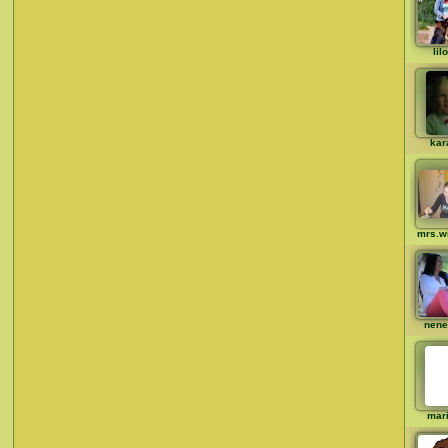
lil
kar
mrs.wi
nene
mar