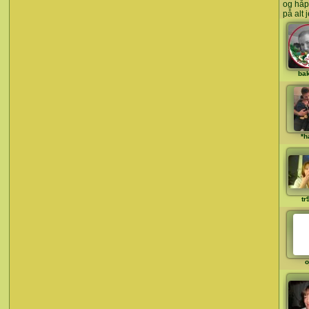
og håp
på alt 
ba
*h
tr
o