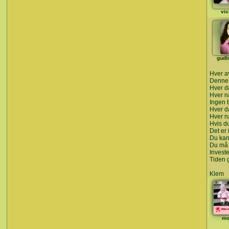
vic
gudi
Hver av
Denne 
Hver d
Hver na
Ingen t
Hver da
Hver na
Hvis d
Det er 
Du kan
Du må 
Investe
Tiden g
Klem
mo