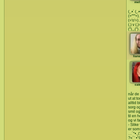
mel
(¸.•´ (¸.
(>"""<)..
(='o'=).
(,) v (
(''),,,('
lian
cat
når de 
ut at t
alltid 
sorg o
smil og
til en 
og vi fa
- Slik
er som 
…´*•.¸(*
?«´¨ •