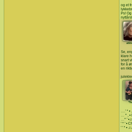
og et 
lykkebr
Ps! Og 
nyttårs
ati
Se, en
klare 
snart v
for å 
en rikti
julekle
*h
….' * •
… * , • 
…* ' •♫
' * ' • C
' ' * •
…………