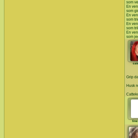
som ven
En ven
som gi
En ven
som tr
En ven
som tri
En ven
som jeg
cat
Grip d
Husk re
Cattek
lin