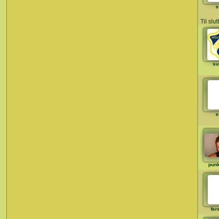
s
Til slu
su
s
punk
fer