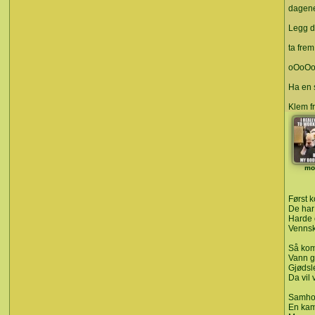
dagen
Legg d
ta frem
oOoO
Ha en 
Klem fr
mo
Først 
De har 
Harde o
Vennsk
Så komm
Vann go
Gjødsl
Da vil 
Samhol
En kam