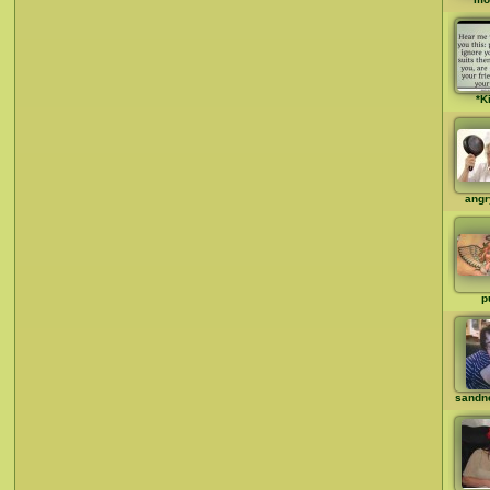
*K
angr
p
sandn