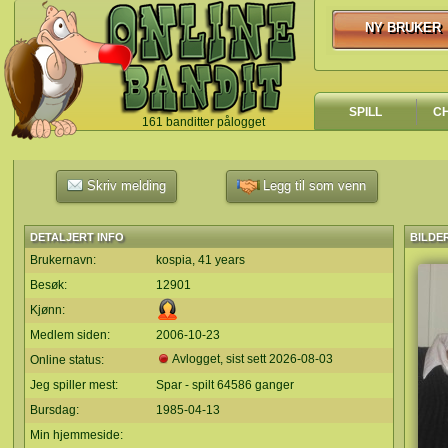
NY BRUKER
NY BRUKER
SPILL
C
161 banditter pålogget
`
Skriv melding
Legg til som venn
DETALJERT INFO
BILDE
Brukernavn:
kospia, 41 years
Besøk:
12901
Kjønn:
Medlem siden:
2006-10-23
Avlogget, sist sett
2026-08-03
Online status:
Jeg spiller mest:
Spar - spilt 64586 ganger
Bursdag:
1985-04-13
Min hjemmeside: