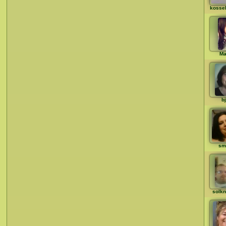
kosse
Ma
b
sm
solk