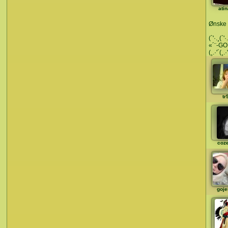
ati
Ønske d
(`'·.¸(`'
«´¨-GO
(¸.·'´(¸.
tr
coz
goje