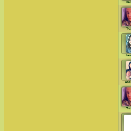
ba
Tra
bea
ange
Tra