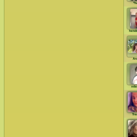
*h
hend
Ar
xda
Tra