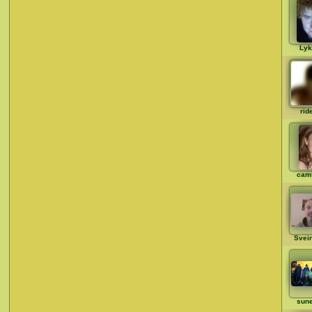
Lyk
rid
cami
Svein
sun