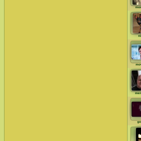
mo
ni
mo
me
go