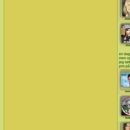
mo
mo
en dag 
men og
jeg set
pris på
mo
ba