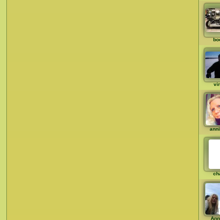
bo
vi
ann
ch
Ann