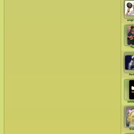
angr
*h
Aet
whit
tro