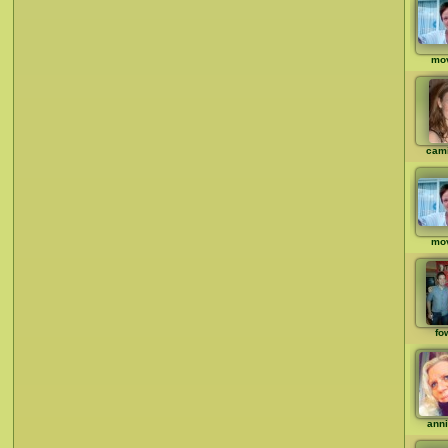
mo
cami
mo
fo
ann