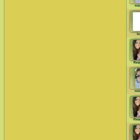
mar
b
Raq
mar
Raq