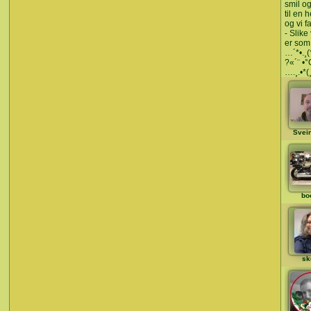
smil og
til en 
og vi fa
- Slik
er som 
…´*•.¸(*
?«´¨ •
….¸.•*(¸
Svein
bo
sk