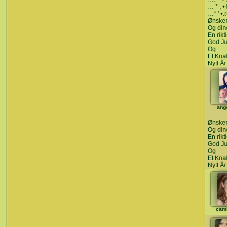
… * , • 
…* ' •♫
Ønsker
Og din
En rikt
God Ju
Og
Et Kna
Nytt År 
ange
Ønsker
Og din
En rikt
God Ju
Og
Et Kna
Nytt År 
cami