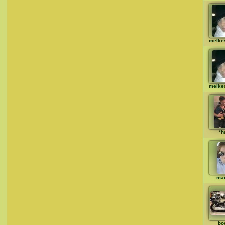
melke
melke
*h
mar
bo