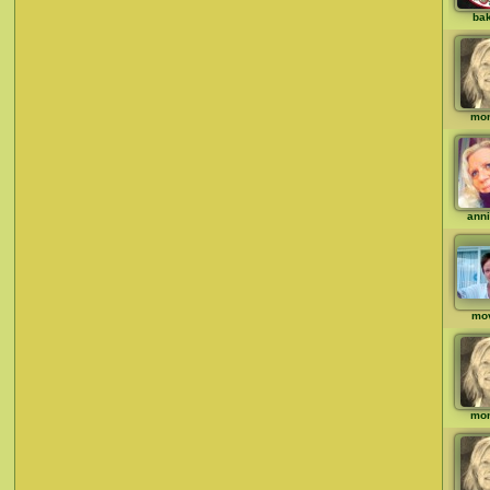
ba
mo
ann
mo
mo