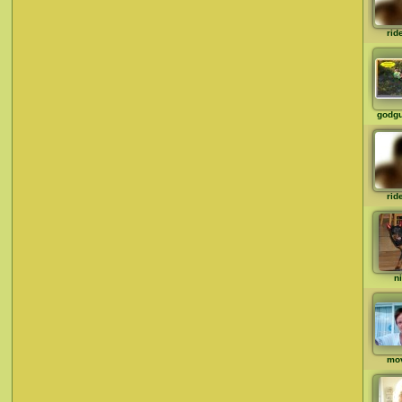
rid
godgu
rid
ni
mo