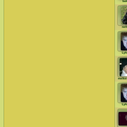
ba
nel
Lyk
melke
Lyk