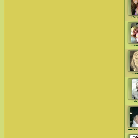
Raq
mon
mo
xt
melke