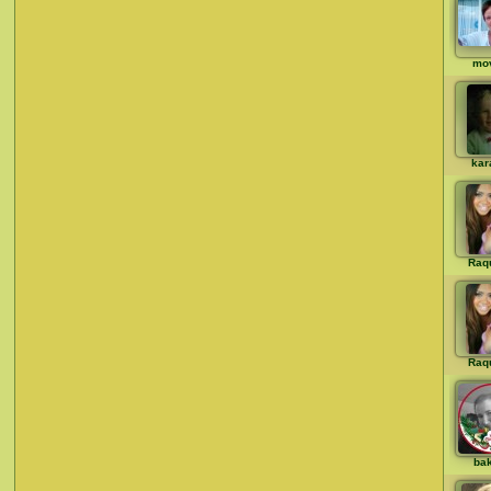
mo
kar
Raq
Raq
ba