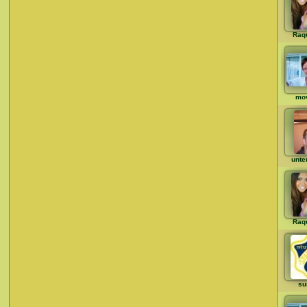
Raq
mo
unte
Raq
su