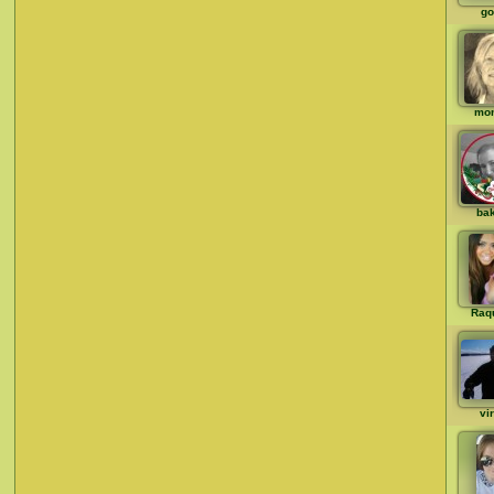
go
mo
ba
Raq
vi