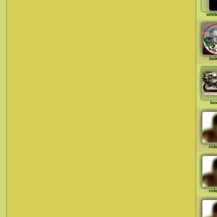
whit
ba
bo
rid
rid