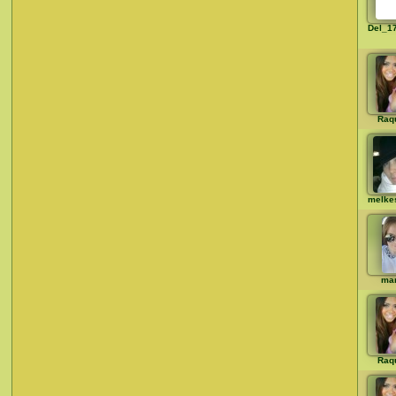
Del_1
Raq
melke
mar
Raq