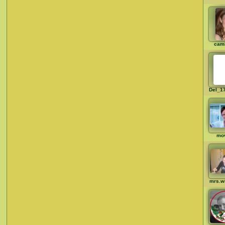
cami
Del_1
mo
mrs.wi