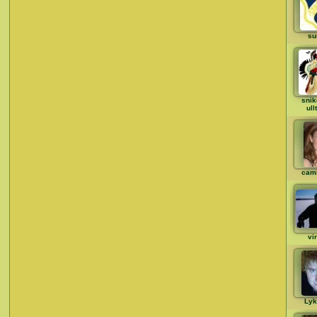
su
snik
ull
cami
vi
Lyk