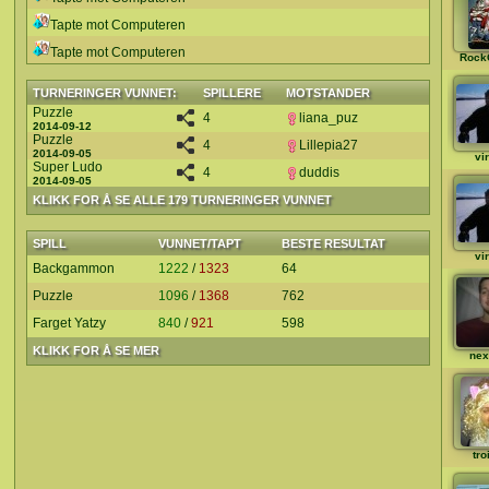
Tapte mot Computeren
Tapte mot Computeren
Rock
TURNERINGER VUNNET:
SPILLERE
MOTSTANDER
Puzzle
4
liana_puz
2014-09-12
Puzzle
4
Lillepia27
2014-09-05
vi
Super Ludo
4
duddis
2014-09-05
KLIKK FOR Å SE ALLE 179 TURNERINGER VUNNET
SPILL
VUNNET/TAPT
BESTE RESULTAT
vi
Backgammon
1222
/
1323
64
Puzzle
1096
/
1368
762
Farget Yatzy
840
/
921
598
KLIKK FOR Å SE MER
nex
tro