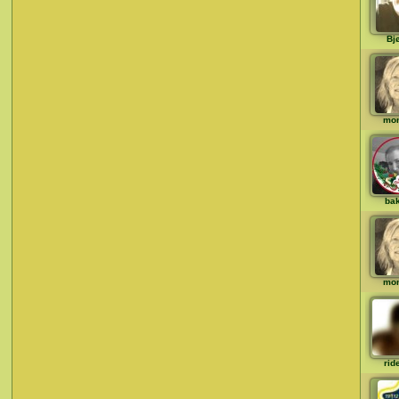
Bjø
mo
ba
mo
rid