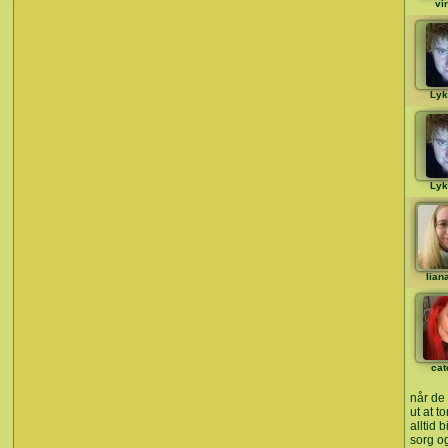
vi
Lyk
Lyk
lian
cat
når de 
ut at t
alltid 
sorg o