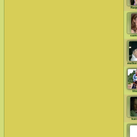
Raq
cami
melke
lil
kar