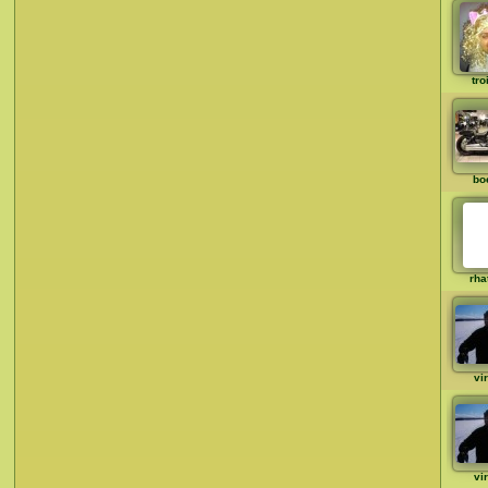
tro
bo
rha
vi
vi