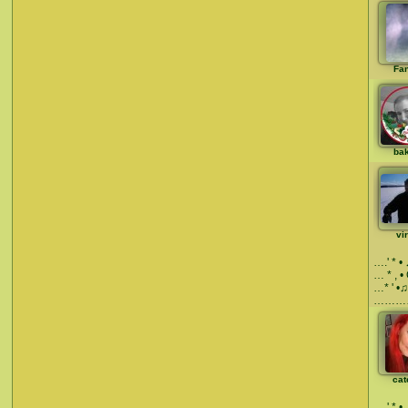
Fa
ba
vi
….' * •
… * , • 
…* ' •♫
………
cat
….' * •