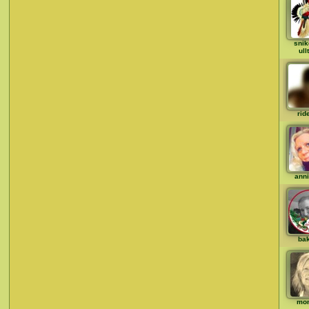
snik
ull
rid
ann
ba
mo