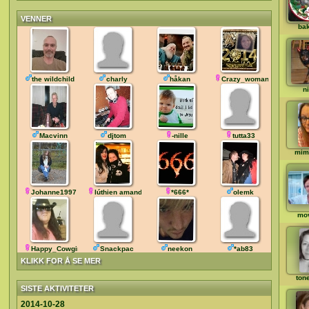
VENNER
ba
the wildchild
charly
håkan
Crazy_woman
ni
Macvinn
djtom
-nille
tutta33
mim
Johanne1997
lúthien amandil
*666*
olemk
mo
Happy_Cowgirl
Snackpac
neekon
*ab83
KLIKK FOR Å SE MER
tone
SISTE AKTIVITETER
2014-10-28