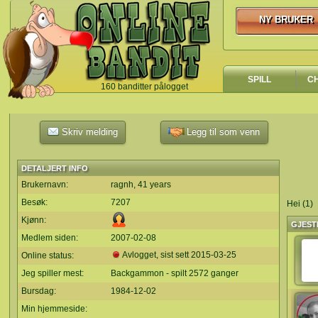
NY BRUKER
NY BRUKER
SPILL
C
160 banditter pålogget
`
Skriv melding
Legg til som venn
DETALJERT INFO
Brukernavn:
ragnh, 41 years
Besøk:
7207
Hei (1)
Kjønn:
GJEST
Medlem siden:
2007-02-08
Avlogget, sist sett
2015-03-25
Online status:
Jeg spiller mest:
Backgammon - spilt 2572 ganger
Bursdag:
1984-12-02
Min hjemmeside: