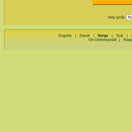
Velg språk:
Engelsk
|
Dansk
|
Norge
|
Tysk
|
Om Onlinebanditt
|
Rapp