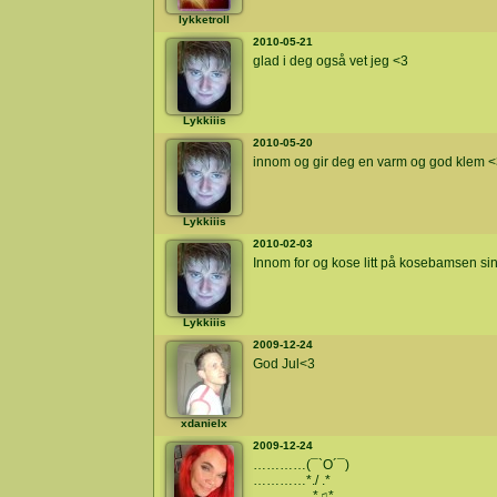
lykketroll
2010-05-21
glad i deg også vet jeg <3
Lykkiiis
2010-05-20
innom og gir deg en varm og god klem 
Lykkiiis
2010-02-03
Innom for og kose litt på kosebamsen si
Lykkiiis
2009-12-24
God Jul<3
xdanielx
2009-12-24
…………(¯`O´¯)
…………*./ .*
…………..*♫*.