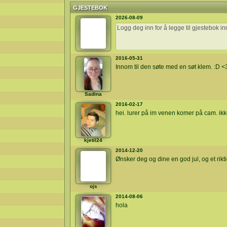
GJESTEBOK
2026-08-09
2016-05-31
Innom til den søte med en søt klem. :D <
Sadina
2016-02-17
hei. lurer på im venen komer på cam. 
kjetil24
2014-12-20
Ønsker deg og dine en god jul, og et rikti
ojs
2014-08-06
hola