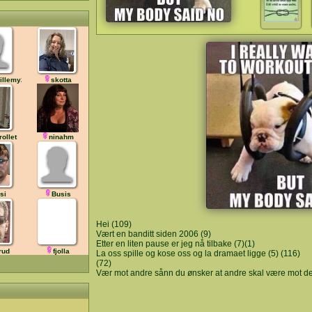
illemy2
skotta
rollet
ninahm
si
Busis
Hei (109)
Vært en banditt siden 2006 (9)
Etter en liten pause er jeg nå tilbake (7)(1)
rud
fjolla
La oss spille og kose oss og la dramaet ligge (5) (116)
(72)
Vær mot andre sånn du ønsker at andre skal være mot d