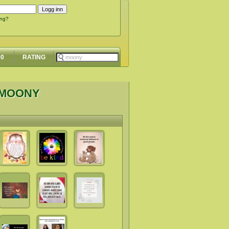
ing?
00
RATING
 MOONY