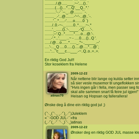
............/.@......___.~-'.....()..`
...........(....()....*....Q'.__Q...*.'
............'-.-' `--._..@.........``-.
.........._.-'...@.........-'~'-...@..`-.
.........'....*......-'.......o........0 `)
......../..0.-~-._........0..*...._.~-.*
........'._.......()..'-.____.-'Q.......'-.
.........;--'.Q...*.........*......o....@.'-.
.......-'.*...'.___...~ - .....0.....()...Q '.
....../.@....o.......*......._.''~.._____.--'
.....'-..._Q .....0......().....@.....*....@`;
......':...`'c___c....___.-~..Q..o..=..=.
En riktig God Jul!!
Stor koseklem fra Helene
2009-12-22
Når nettene blir lange og kulda setter in
så sier vesle musemor til ungeflokken si
“Hvis ingen går i fella, men passer seg f
skal alle sammen snart få feire jul igjen!”
atinas70
Heisan og Hopsan og fallerallera!
Ønske deg å dine ein riktig god jul ;)
(`'·.¸(`'·.¸ ¸.·'´)¸.·'´)Juleklem
«´¨-GOD JUL-¨`»fra
(¸.·'´(¸.·'´ `'·.¸)`'·.¸)atinas
2009-12-22
Ønsker deg en riktig GOD JUL masse k