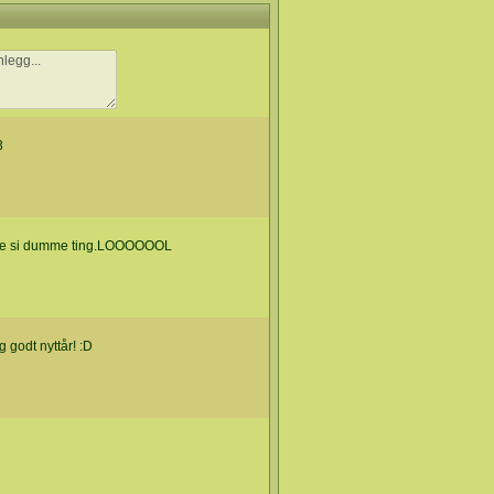
3
ikke si dumme ting.LOOOOOOL
g godt nyttår! :D