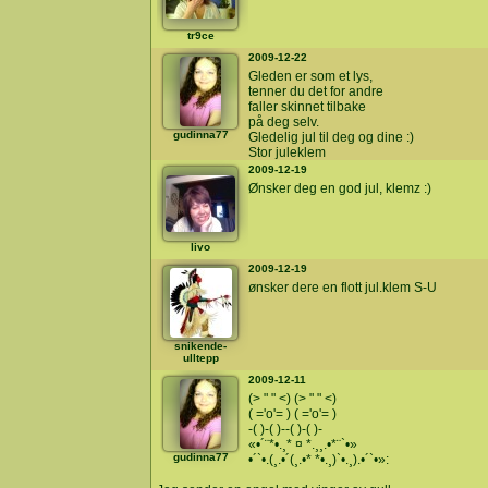
tr9ce
2009-12-22
Gleden er som et lys,
tenner du det for andre
faller skinnet tilbake
på deg selv.
gudinna77
Gledelig jul til deg og dine :)
Stor juleklem
2009-12-19
Ønsker deg en god jul, klemz :)
livo
2009-12-19
ønsker dere en flott jul.klem S-U
snikende-
ulltepp
2009-12-11
(> " " <) (> " " <)
( ='o'= ) ( ='o'= )
-( )-( )--( )-( )-
«•´¨*•.¸* ¤ *.¸¸.•*¨`•»
gudinna77
•´`•.(¸.•´(¸.•* *•.¸)`•.¸).•´`•»: