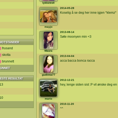
lykketroll
2014-05-28
Koselig å se deg her inne igjen *klemz*
mayjo
2013-08-14
Søte moonyen min <3
MOTSTANDER
frusand
Maura
skotta
2013-04-04
acca bacca bonca racca
brunnett
VUNNET
gudinna77
ESTE RESULTAT
2012-12-21
13
hey, lenge siden sist :P vil ønske deg en r
10
mario
2010-11-20
^^