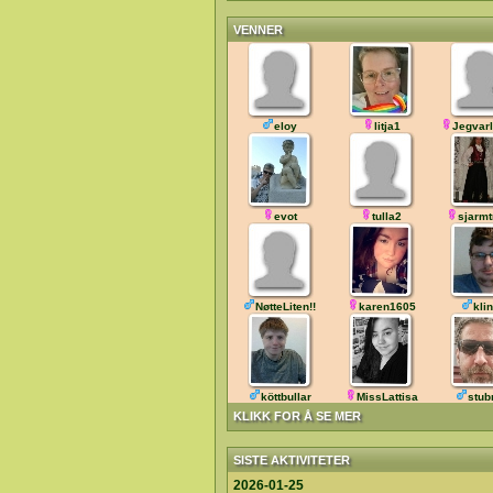
VENNER
eloy
litja1
Jegvarl
evot
tulla2
sjarmt
NøtteLiten!!
karen1605
klin
köttbullar
MissLattisa
stub
KLIKK FOR Å SE MER
SISTE AKTIVITETER
2026-01-25