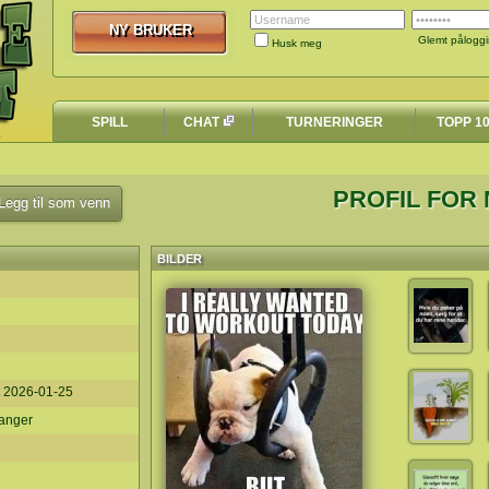
NY BRUKER
NY BRUKER
Glemt pålogg
Husk meg
SPILL
CHAT
TURNERINGER
TOPP 1
PROFIL FOR
egg til som venn
BILDER
t
2026-01-25
ganger