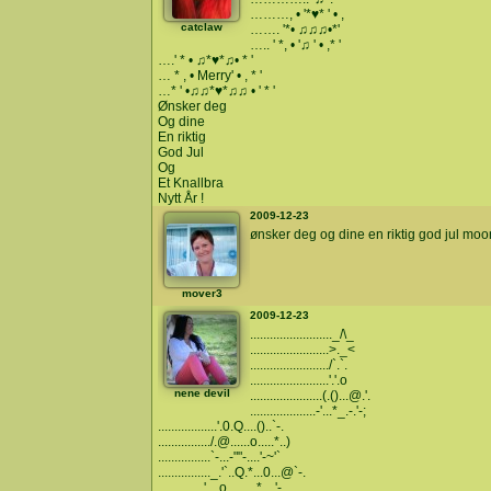
………, • '*♥* ' • ,
catclaw
……. '*• ♫♫♫•*'
….. ' *, • '♫ ' • ,* '
….' * • ♫*♥*♫• * '
… * , • Merry' • , * '
…* ' •♫♫*♥*♫♫ • ' * '
Ønsker deg
Og dine
En riktig
God Jul
Og
Et Knallbra
Nytt År !
2009-12-23
ønsker deg og dine en riktig god jul moo
mover3
2009-12-23
........................._/\_
........................>._<
......................../`.`.
........................'.'.o
nene devil
......................(.()...@.'.
....................-'...*_.-.'-;
..................'.0.Q....()..`-.
................/.@......o.....*..)
................`-...-""-....'-~'`
................_.'`..Q.*...0...@`-.
..............'....o.........*....'-.......