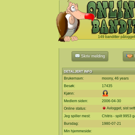
149 banditter pålogget
`
Skriv melding
L
DETALJERT INFO
Brukernavn:
moony, 46 years
Besøk:
17435
Kjønn:
Medlem siden:
2006-04-30
Avlogget, sist set
Online status:
Jeg spiller mest:
Chitris - spilt 9953 
Bursdag:
1980-07-21
Min hjemmeside: