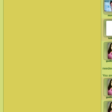
mo
tut
gudi
needed 
You ar
gudi