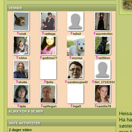
VENNER
sindi
rødtopp
tulla2
sjarmtrollet
sikka
gudinna77
seynep
nelliken
skotta
fjolla
sandnespia42
Del_171219165700
bjda
spilleguri
Inga5
camilla78
KLIKK FOR Å SE MER
Heisa
Ha ha 
SISTE AKTIVITETER
søster
2 dager siden