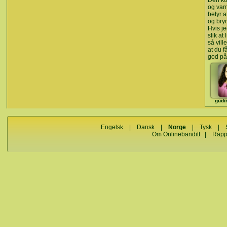
Den ko
og var
betyr a
og bry
Hvis je
slik at l
så ville
at du f
god på
gudi
Engelsk
|
Dansk
|
Norge
|
Tysk
|
Om Onlinebanditt
|
Rapp