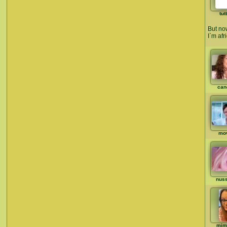
tut
But now
I`m afr
can
mo
nuss
mim