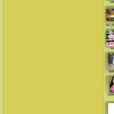
tut
Del_2
mo
fjol
gudi