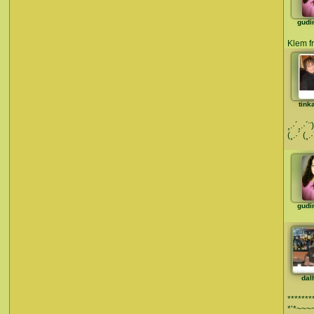
gudi
Klem f
tink
¸.·´¸.·´
(¸.·´ (¸.
gudi
dal
*******
*’*~~~~