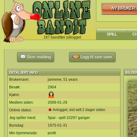
NY BRUKER
NY BRUKER
SPILL
C
187 banditter pålogget
`
Skriv melding
Legg til som venn
DETALJERT INFO
BILDE
Brukernavn:
jannene, 51 years
Besøk:
2904
Kjønn:
Medlem siden:
2006-01-29
Avlogget, sist sett 2 dager siden
Online status:
Jeg spiller mest:
Spar - spilt 10297 ganger
Bursdag:
1975-01-31
Min hjemmeside:
profil