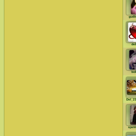
gudi
de
bo
Del_2
sjarm