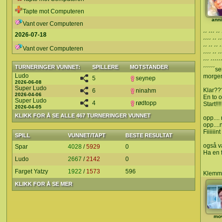
Tapte mot Computeren
ann
Vant over Computeren
2026-07-18
´´ ´´´ ´´ 
´´´´ ´´ ´´
Vant over Computeren
´´ ´´ ´´ ´
´´´´ ´´ ´´
´´´ ´´´´´
TURNERINGER VUNNET:
SPILLERE
MOTSTANDER
´´´´´´s
Ludo
morgen
5
seynep
2026-06-08
Super Ludo
Klar?
6
ninahm
2026-04-06
En to o
Super Ludo
4
rødtopp
Start!!!!!
2026-04-05
KLIKK FOR Å SE ALLE 467 TURNERINGER VUNNET
opp.... 
opp....n
Fiiiiiint
SPILL
VUNNET/TAPT
BESTE RESULTAT
også va
Spar
4028
/
5929
0
Ha en f
Ludo
2667
/
2142
0
Farget Yatzy
1922
/
1573
596
Klemm
KLIKK FOR Å SE MER
mo