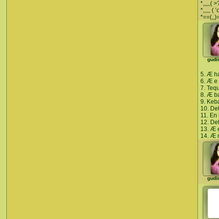
*,,,,,( 
*,,,,, ( ’
*==(,,)
gudi
5. Æ h
6. Æ e
7. Tequ
8. Æ ba
9. Keb
10. Det
11. En 
12. Det
13. Æ e
14. Æ 
gudi