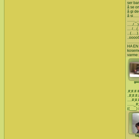
ser ba
å se o
å gi de
å si......
........_...
....../....)
.... /....(.
...(......).
..ooooO..
.........
HA EN
kosem
varme 
god
.#;#.# 
..#;#.#
.....#;
......._
((___) 
la