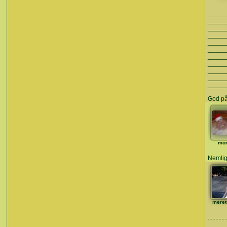
_____
_____
_____
_____
_____
_____
_____
_____
_____
_____
_____
God på
mo
Nemlig
meret
............