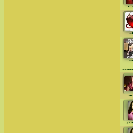
cat
de
mo
¤¤¤¤¤
ve
gudi