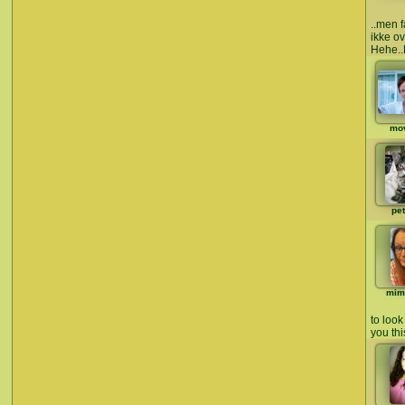
..men 
ikke ove
Hehe..
mo
pet
mim
to look
you thi