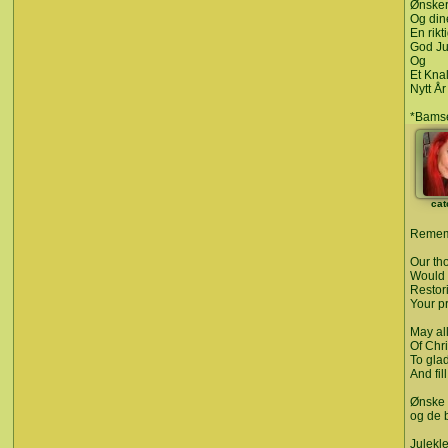
Ønsker
Og din
En rikt
God Ju
Og
Et Kna
Nytt År 
*Bams
cat
Rememb
Our th
Would 
Restor
Your p
May al
Of Chr
To gla
And fil
Ønske d
og de 
Julekl