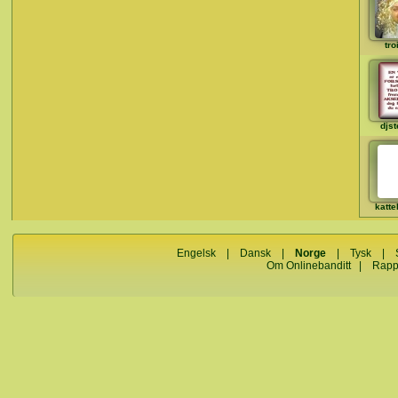
tro
djst
katte
Engelsk
|
Dansk
|
Norge
|
Tysk
|
Om Onlinebanditt
|
Rapp