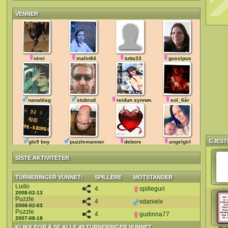
VENNER
nirei
malin84
tutta33
gussipus
nanablag
stubrud
reidun synnøve
sol_6år
GJEST
gle9 boy
puzzlemannen
debore
angelgirl
SISTE AKTIVITETER
TURNERINGER VUNNET:
SPILLERE
MOTSTANDER
Ludo
4
spilleguri
2008-02-13
Puzzle
4
xdanielx
2008-02-03
Puzzle
4
gudinna77
2007-08-18
KLIKK FOR Å SE ALLE 49 TURNERINGER VUNNET
djst