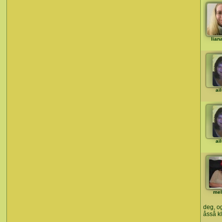
lian
ai
ai
mel
deg, og
åsså k