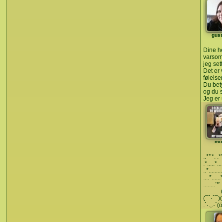
gus
Dine h
varsom
jeg set
Det er
følelse
Du bety
og du s
Jeg er
mo
..*’’*. .*
.*.....*...
..*........
....*.....
........’*’
...........
(¯`·`¯)(
.`·.,.·´(