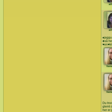
ai
ai
♠jaggu
♣så he
♥en♥k
lian
lian
Du tro
glemt 
her er 