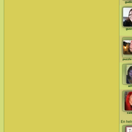
gudi
gus
puzzl
ai
cat
En hel