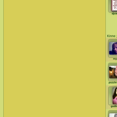
djst
Kinne ;
my
puzzl
gudi