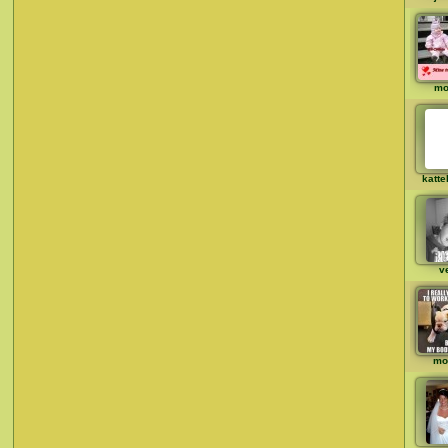
mo
katte
v
mo