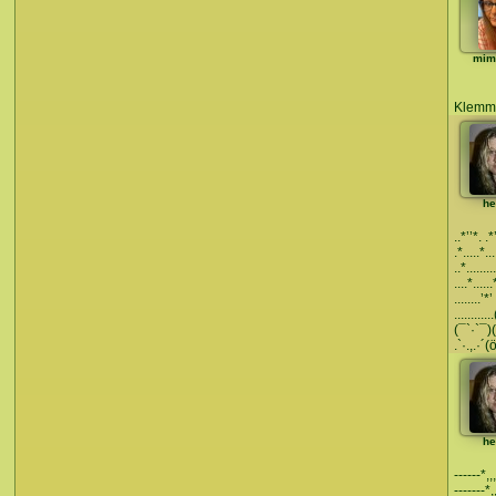
mim
Klemm
he
..*’’*. .*
.*.....*...
..*........
....*.....
........’*’
...........
(¯`·`¯)(
.`·.,.·´(
he
------*,,,
-------*