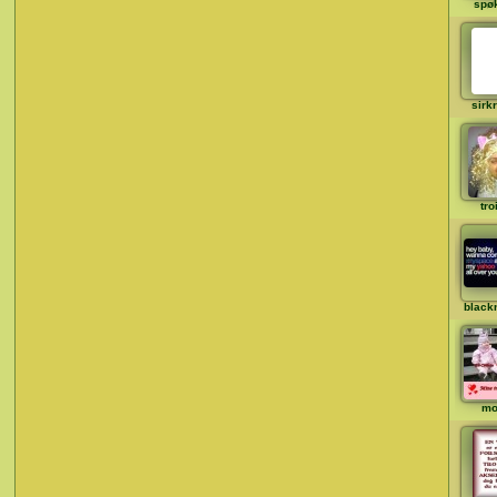
spø
sirkr
tro
black
mo