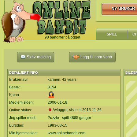
NY BRUKER
NY BRUKER
SPILL
C
90 banditter pålogget
`
Skriv melding
Legg til som venn
DETALJERT INFO
BILDE
Brukernavn:
karmen, 42 years
Besøk:
3154
Kjønn:
Medlem siden:
2006-01-18
Avlogget, sist sett
2015-11-26
Online status:
Jeg spiller mest:
Puzzle - spilt 4885 ganger
Bursdag:
1983-08-15
Min hjemmeside:
www.onlinebandit.com