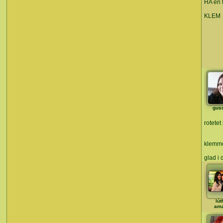
HA en t
KLEM
gus
rotete
klemm
glad i
lút
ama