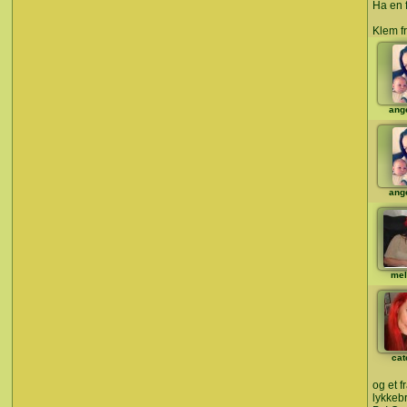
Ha en f
Klem f
ange
ange
mel
cat
og et 
lykkebr