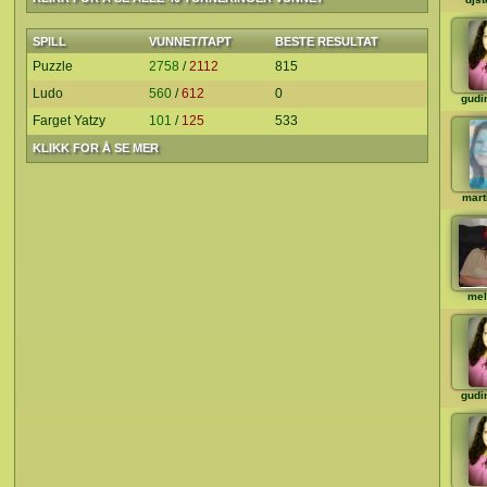
SPILL
VUNNET/TAPT
BESTE RESULTAT
Puzzle
2758
/
2112
815
Ludo
560
/
612
0
gudi
Farget Yatzy
101
/
125
533
KLIKK FOR Å SE MER
mart
mel
gudi