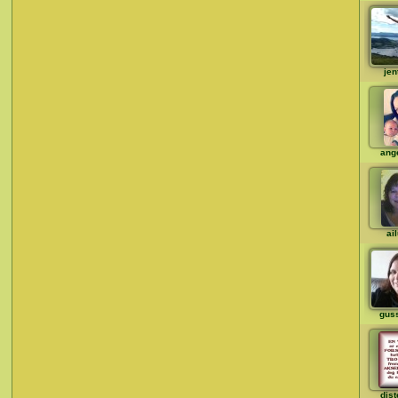
jen
ange
ai
gus
djst