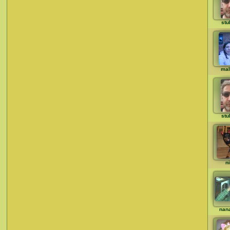
stu
mal
stu
ni
nan