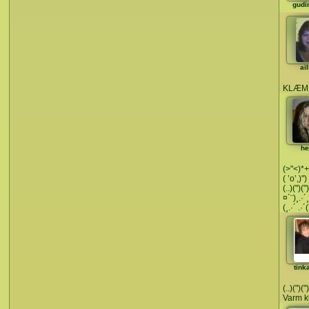
gudi
ai
KLÆM
he
(>"<)*+*
( ’o’,)")
(..)(")("
¤´¨)¸.·´¸
(¸.·´ .·
tink
(..)(")(")
Varm k