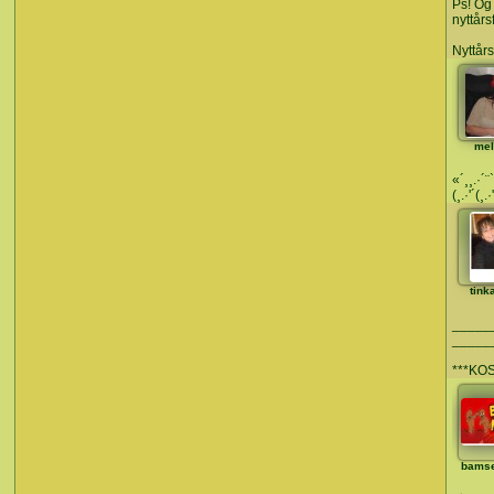
Ps! Og 
nyttårs
Nyttår
mel
«´¸¸.·´
(¸.·'´(¸.·
tink
______
______
***K
bams