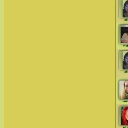
ai
mel
ai
lian
cat