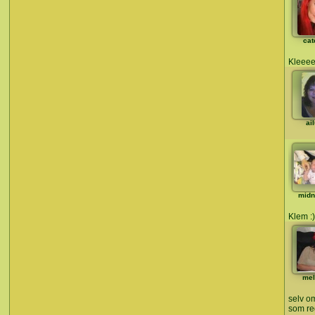
cat
Kleeee
ai
midn
Klem :)
mel
selv om
som re