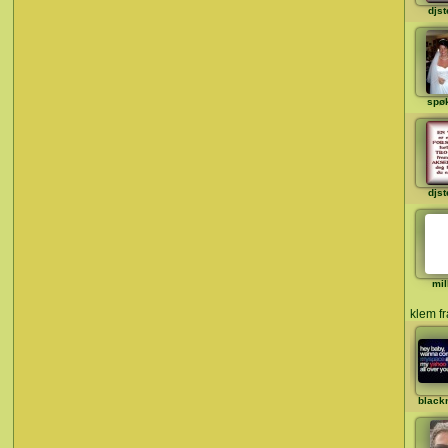
djst
spø
djst
mil
klem fr
black