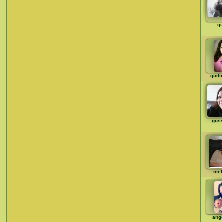
g
gudi
gus
mel
ange