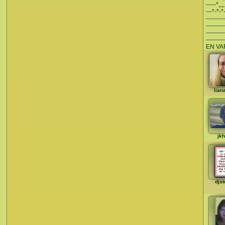
-----*,,,,
---*-*-*
------
-------
------
------
EN VA
lian
jk
djst