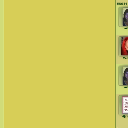
masse 
ai
cat
ai
djst