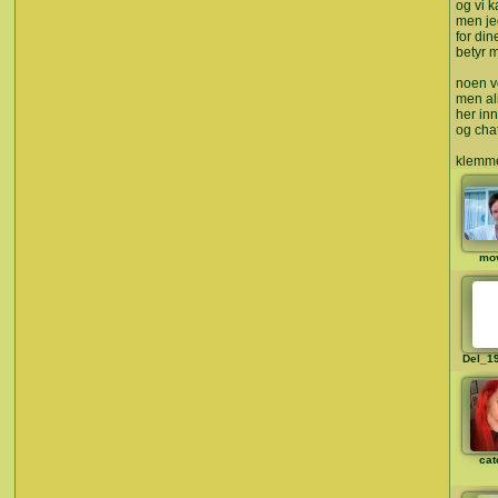
og vi ka
men jeg
for di
betyr 
noen v
men al
her inn
og chat
klemme
mo
Del_1
cat