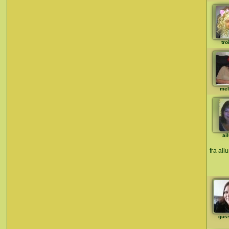
tro
mel
ai
fra ail
gus