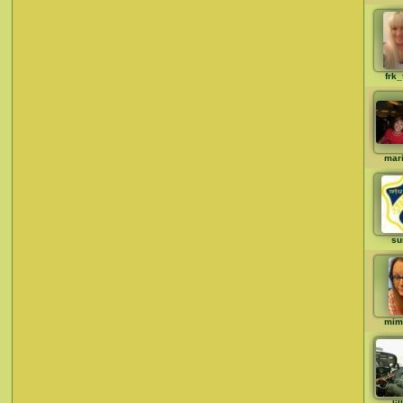
frk_
mar
su
mim