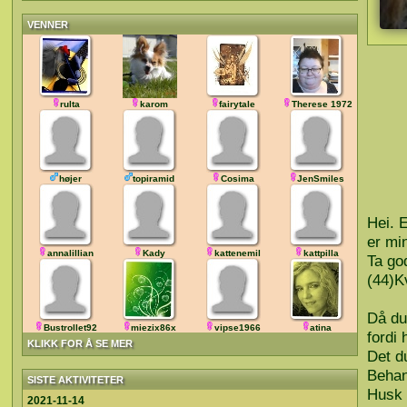
VENNER
rulta
karom
fairytale
Therese 1972
højer
topiramid
Cosima
JenSmiles
Hei. 
er min
annalillian
Kady
kattenemil
kattpilla
Ta go
(44)K
Då du 
Bustrollet92
miezix86x
vipse1966
atina
fordi 
KLIKK FOR Å SE MER
Det du
Behan
SISTE AKTIVITETER
Husk 
2021-11-14