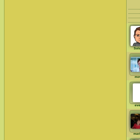
.........
...........
........
.........
Sol
mo
eve
mar