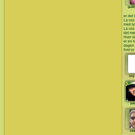
gudi
er det 
La oss 
med ly
La oss
det mø
Hver d
er en 
dagen e
livet er
wig
jul
stu