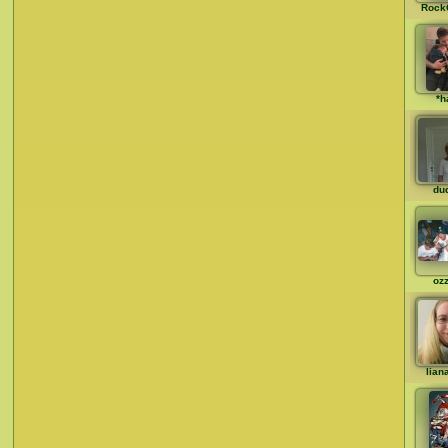
Rock
*h
du
oz
lian