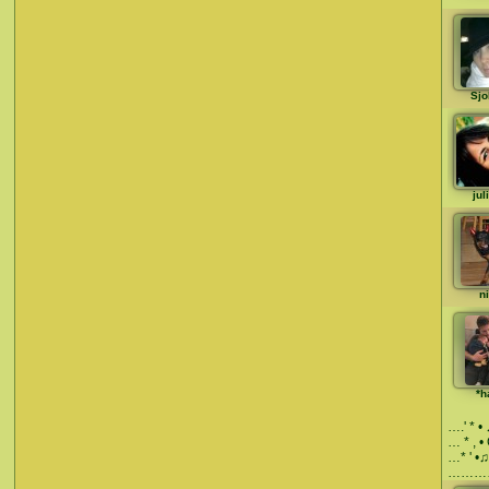
Sjo
jul
ni
*h
….' * •
… * , • 
…* ' •♫
………