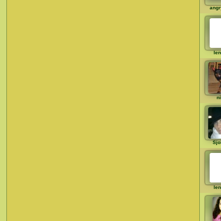
angr
le
ni
Sjo
le