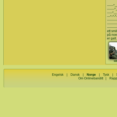
------*,,,
-------*,,
-----*,,,,
---*-*-*-
----------
---------
---------
ett sm
på noe
er galt.
li
Engelsk
|
Dansk
|
Norge
|
Tysk
|
Om Onlinebanditt
|
Rapp