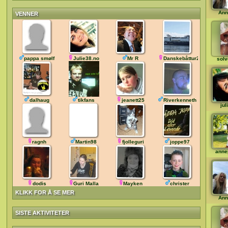
Ann
VENNER
pappa smølf
Julie38.no
Mr R
Danskebåttur2011
solv
dalhaug
tikfans
jeanett25
Riverkenneth
jul
ragnh
Martin98
fjolleguri
joppe97
anne
dodis
Guri Malla
Mayken
christer
KLIKK FOR Å SE MER
Ann
SISTE AKTIVITETER