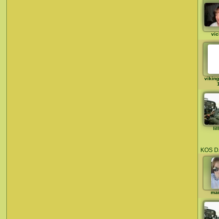
vic
viking
li
KOS D
mar