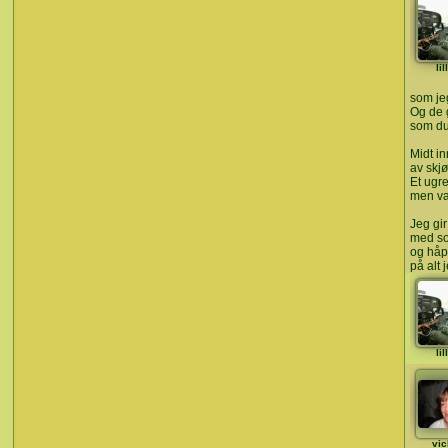
li
som jeg
Og de 
som du 
Midt i
av skjø
Et ugre
men vak
Jeg gi
med so
og håp
på alt 
li
vic