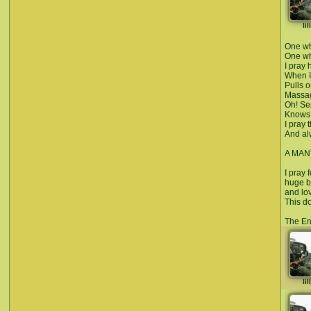
li
One wh
One who
I pray 
When I
Pulls 
Massag
Oh! Se
Knows 
I pray 
And al
A MAN
I pray
huge b
and lov
This do
The E
li