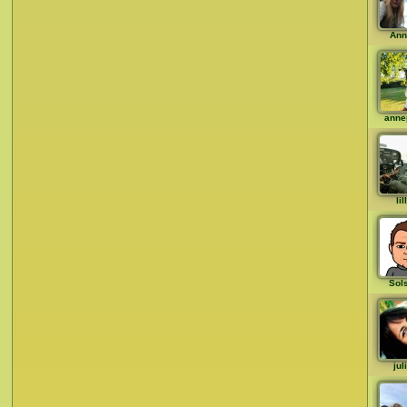
Ann
anne
li
Sol
jul