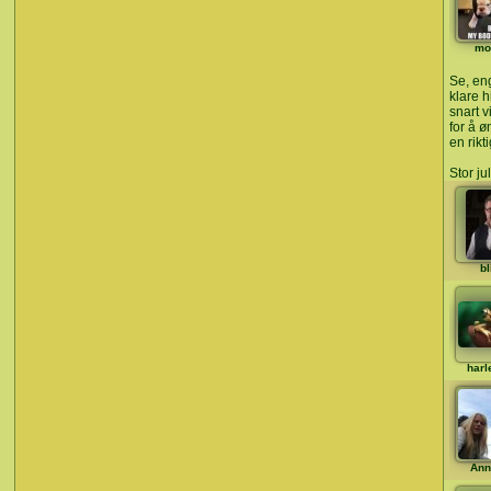
mo
Se, en
klare 
snart v
for å 
en rikti
Stor ju
bl
harl
Ann