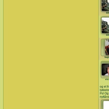
li
li
kaj
vic
og et 
lykkebr
Ps! Og 
nyttårs