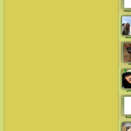
maja
Ann
ni
jul
Kvi