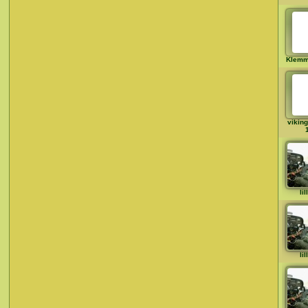
Klem
viking
li
li