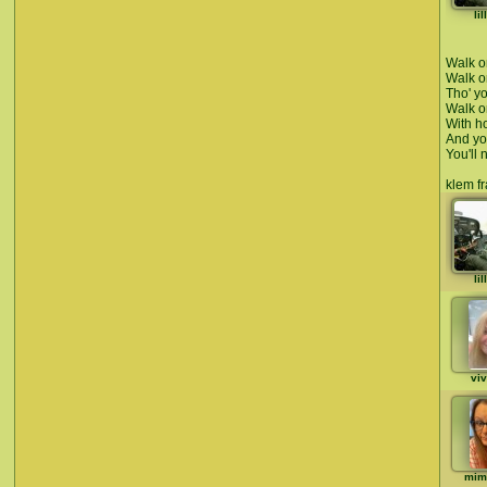
li
Walk o
Walk o
Tho' y
Walk o
With h
And yo
You'll
klem fr
li
vi
mim