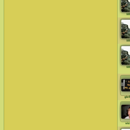
li
li
li
gle
vic