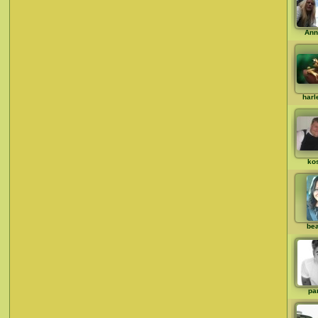
Ann
harl
ko
bea
pa