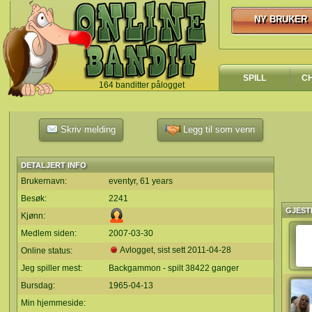
NY BRUKER
NY BRUKER
SPILL
C
164 banditter pålogget
`
Skriv melding
Legg til som venn
DETALJERT INFO
Brukernavn:
eventyr, 61 years
Besøk:
2241
GJEST
Kjønn:
Medlem siden:
2007-03-30
Avlogget, sist sett
2011-04-28
Online status:
Jeg spiller mest:
Backgammon - spilt 38422 ganger
Bursdag:
1965-04-13
Min hjemmeside: