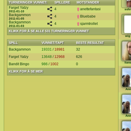
TURNERINGER VUNNET:
SPILLERE
MOTSTANDER
Farget Yatzy
4
anettefantasi
solv
2011-01-10
Backgammon
4
Bluebabe
2011-01-05
Backgammon
4
sjarmtrollet
2011-01-03
KLIKK FOR Å SE ALLE 531 TURNERINGER VUNNET
wig
SPILL
VUNNET/TAPT
BESTE RESULTAT
Backgammon
19331
/
18981
32
Farget Yatzy
13648
/
12968
626
lian
Bandit Bingo
986
/
1002
0
KLIKK FOR Å SE MER
Ann
Ann