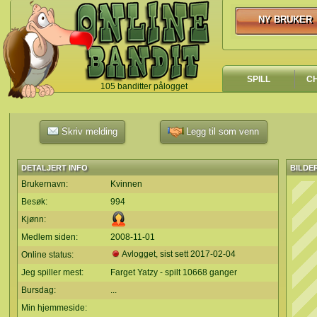
NY BRUKER
NY BRUKER
SPILL
C
105 banditter pålogget
`
Skriv melding
Legg til som venn
DETALJERT INFO
BILDE
Brukernavn:
Kvinnen
Besøk:
994
Kjønn:
Medlem siden:
2008-11-01
Avlogget, sist sett
2017-02-04
Online status:
Jeg spiller mest:
Farget Yatzy - spilt 10668 ganger
Bursdag:
...
Min hjemmeside: