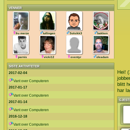
VENNER
fru merze
tullingen
Solsikk3
bakken
parnis
vicki12
eventyr
oleadam
SISTE AKTIVITETER
Hei! (
2017-02-04
jobber
Vant over Computeren
blitt 
2017-01-17
har la
Vant over Computeren
GJEST
2017-01-14
Vant over Computeren
2016-12-18
Vant over Computeren