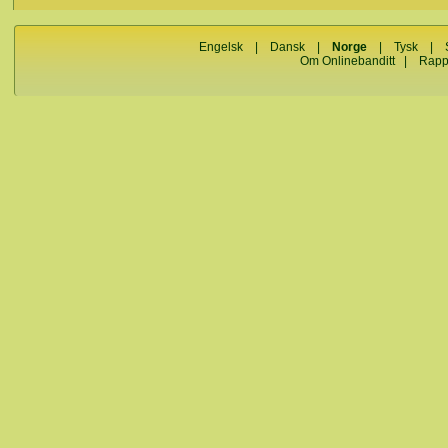
Engelsk
|
Dansk
|
Norge
|
Tysk
|
Om Onlinebanditt
|
Rapp