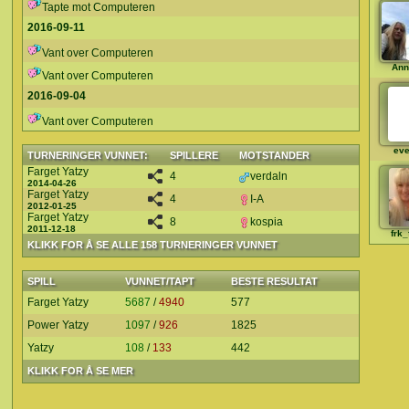
Tapte mot Computeren
2016-09-11
Vant over Computeren
Ann
Vant over Computeren
2016-09-04
Vant over Computeren
eve
TURNERINGER VUNNET:
SPILLERE
MOTSTANDER
Farget Yatzy
4
verdaln
2014-04-26
Farget Yatzy
4
I-A
2012-01-25
Farget Yatzy
8
kospia
2011-12-18
frk_
KLIKK FOR Å SE ALLE 158 TURNERINGER VUNNET
SPILL
VUNNET/TAPT
BESTE RESULTAT
Farget Yatzy
5687
/
4940
577
Power Yatzy
1097
/
926
1825
Yatzy
108
/
133
442
KLIKK FOR Å SE MER