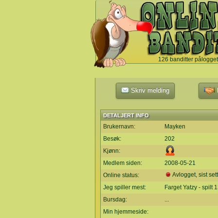
126 banditter pålogget
`
Skriv melding
L
DETALJERT INFO
Brukernavn:
Mayken
Besøk:
202
Kjønn:
Medlem siden:
2008-05-21
Avlogget, sist set
Online status:
Jeg spiller mest:
Farget Yatzy - spilt
Bursdag:
...
Min hjemmeside: