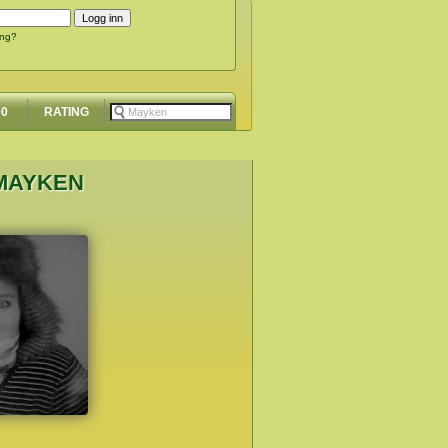
ing?
00
RATING
 MAYKEN