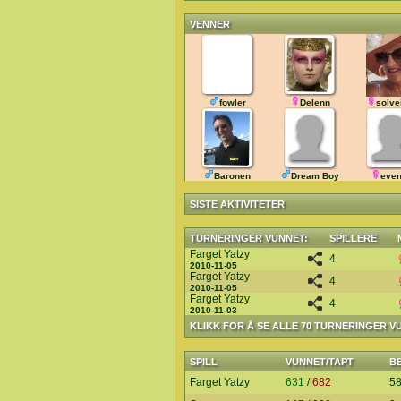
VENNER
fowler
Delenn
solve
Baronen
Dream Boy
even
SISTE AKTIVITETER
TURNERINGER VUNNET:
SPILLERE
Farget Yatzy
4
2010-11-05
Farget Yatzy
4
2010-11-05
Farget Yatzy
4
2010-11-03
KLIKK FOR Å SE ALLE 70 TURNERINGER V
SPILL
VUNNET/TAPT
B
Farget Yatzy
631
/
682
5