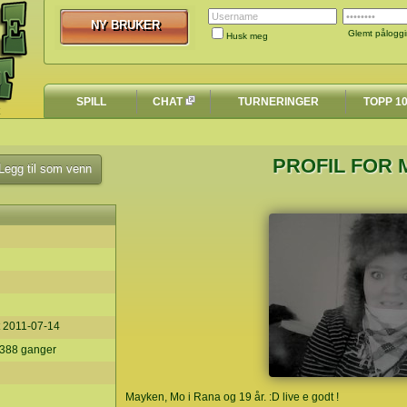
NY BRUKER
NY BRUKER
Glemt pålogg
Husk meg
SPILL
CHAT
TURNERINGER
TOPP 1
PROFIL FOR
egg til som venn
t
2011-07-14
 1388 ganger
Mayken, Mo i Rana og 19 år. :D live e godt !