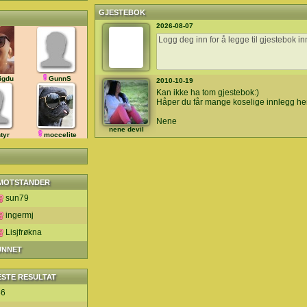
GJESTEBOK
2026-08-07
igdu
GunnS
2010-10-19
Kan ikke ha tom gjestebok:)
Håper du får mange koselige innlegg her
Nene
nene devil
tyr
moccelite
MOTSTANDER
sun79
ingermj
Lisjfrøkna
UNNET
ESTE RESULTAT
86