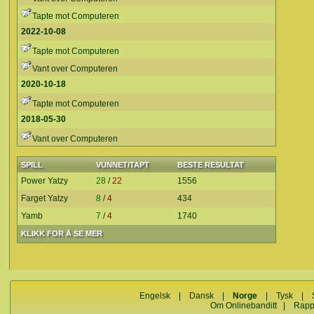
Tapte mot Computeren
2022-10-08
Tapte mot Computeren
Vant over Computeren
2020-10-18
Tapte mot Computeren
2018-05-30
Vant over Computeren
SPILL
VUNNET/TAPT
BESTE RESULTAT
Power Yatzy
28
/
22
1556
Farget Yatzy
8
/
4
434
Yamb
7
/
4
1740
KLIKK FOR Å SE MER
Engelsk
|
Dansk
|
Norge
|
Tysk
|
Om Onlinebanditt
|
Rapp