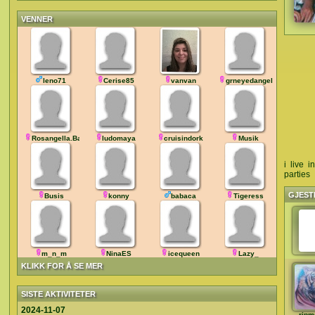
VENNER
leno71
Cerise85
vanvan
grneyedangel
Rosangella.Ba
ludomaya
cruisindork
Musik
i live 
parties
GJEST
Busis
konny
babaca
Tigeress
m_n_m
NinaES
icequeen
Lazy_
KLIKK FOR Å SE MER
SISTE AKTIVITETER
2024-11-07
rip