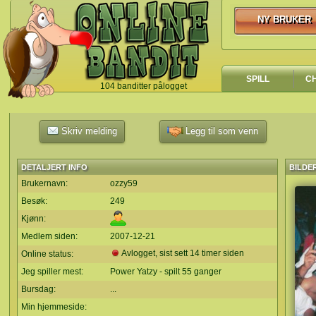
NY BRUKER
NY BRUKER
SPILL
C
104 banditter pålogget
`
Skriv melding
Legg til som venn
DETALJERT INFO
BILDE
Brukernavn:
ozzy59
Besøk:
249
Kjønn:
Medlem siden:
2007-12-21
Avlogget, sist sett 14 timer siden
Online status:
Jeg spiller mest:
Power Yatzy - spilt 55 ganger
Bursdag:
...
Min hjemmeside: