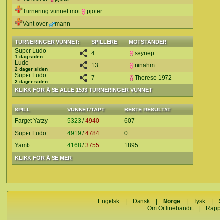
Turnering vunnet mot
pjoter
Vant over
mann
TURNERINGER VUNNET:
SPILLERE
MOTSTANDER
Super Ludo
4
seynep
1 dag siden
Ludo
13
ninahm
2 dager siden
Super Ludo
7
Therese 1972
2 dager siden
KLIKK FOR Å SE ALLE 1593 TURNERINGER VUNNET
SPILL
VUNNET/TAPT
BESTE RESULTAT
Farget Yatzy
5323
/
4940
607
Super Ludo
4919
/
4784
0
Yamb
4168
/
3755
1895
KLIKK FOR Å SE MER
Engelsk
|
Dansk
|
Norge
|
Tysk
|
Om Onlinebanditt
|
Rapp