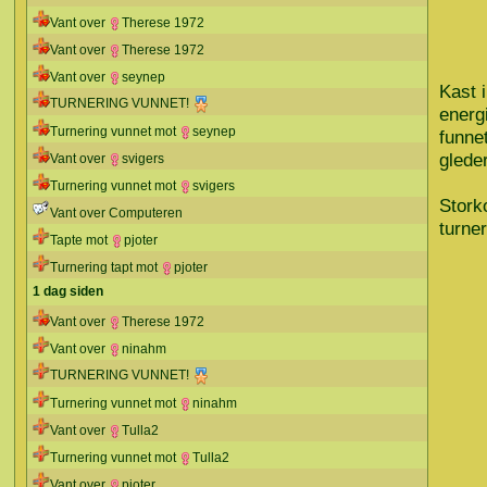
Vant over
Therese 1972
Vant over
Therese 1972
Vant over
seynep
Kast 
TURNERING VUNNET!
energ
Turnering vunnet mot
seynep
funnet
gleder
Vant over
svigers
Turnering vunnet mot
svigers
Stork
Vant over Computeren
turner
Tapte mot
pjoter
Turnering tapt mot
pjoter
1 dag siden
Vant over
Therese 1972
Vant over
ninahm
TURNERING VUNNET!
Turnering vunnet mot
ninahm
Vant over
Tulla2
Turnering vunnet mot
Tulla2
Vant over
pjoter