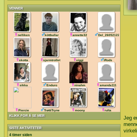
VENNER
nelliken
köttbullar
annette32
Del_260521222718
skotta
sjarmtrollet
viggi
iRods
sikka
Enduro
ninahm
amanda111
Piercie
TrøttiTryne
moony
rulta
KLIKK FOR Å SE MER
Jeg er
mennes
SISTE AKTIVITETER
virke
4 timer siden