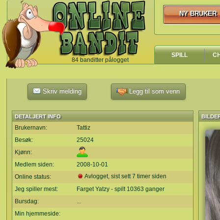
NY BRUKER
NY BRUKER
SPILL
C
84 banditter pålogget
`
Skriv melding
Legg til som venn
DETALJERT INFO
BILDE
Brukernavn:
Tattiz
Besøk:
25024
Kjønn:
Medlem siden:
2008-10-01
Avlogget, sist sett 7 timer siden
Online status:
Jeg spiller mest:
Farget Yatzy - spilt 10363 ganger
Bursdag:
...
Min hjemmeside: