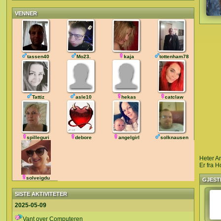
VENNER
tassen40
Mo23.
kaja
tottenham78
Tattiz
asle10
hekas
catclaw
spilleguri
debore
angelgirl
solknausen
Heter Ani
Er fra H
solveigdu
GJEST
SISTE AKTIVITETER
2025-05-09
Vant over Computeren