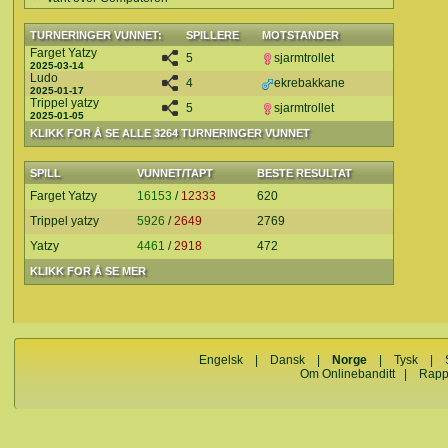
TURNERINGER VUNNET:
SPILLERE
MOTSTANDER
Farget Yatzy
5
sjarmtrollet
2025-03-14
Ludo
4
ekrebakkane
2025-01-17
Trippel yatzy
5
sjarmtrollet
2025-01-05
KLIKK FOR Å SE ALLE 3264 TURNERINGER VUNNET
SPILL
VUNNET/TAPT
BESTE RESULTAT
Farget Yatzy
16153
/
12333
620
Trippel yatzy
5926
/
2649
2769
Yatzy
4461
/
2918
472
KLIKK FOR Å SE MER
Engelsk
|
Dansk
|
Norge
|
Tysk
|
Om Onlinebanditt
|
Rapp