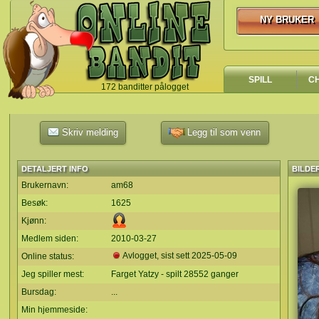
NY BRUKER
NY BRUKER
SPILL
C
172 banditter pålogget
`
Skriv melding
Legg til som venn
DETALJERT INFO
BILDE
Brukernavn:
am68
Besøk:
1625
Kjønn:
Medlem siden:
2010-03-27
Avlogget, sist sett
2025-05-09
Online status:
Jeg spiller mest:
Farget Yatzy - spilt 28552 ganger
Bursdag:
...
Min hjemmeside: