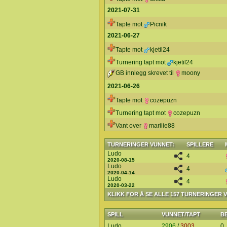
2021-07-31
Tapte mot
Picnik
2021-06-27
Tapte mot
kjetil24
Turnering tapt mot
kjetil24
GB innlegg skrevet til
moony
2021-06-26
Tapte mot
cozepuzn
Turnering tapt mot
cozepuzn
Vant over
mariiie88
TURNERINGER VUNNET:
SPILLERE
Ludo
4
2020-08-15
Ludo
4
2020-04-14
Ludo
4
2020-03-22
KLIKK FOR Å SE ALLE 157 TURNERINGER 
SPILL
VUNNET/TAPT
B
Ludo
2906
/
3003
0