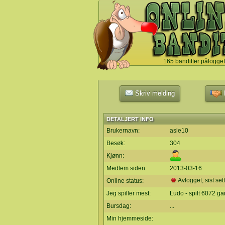
165 banditter pålogget
`
Skriv melding
L
DETALJERT INFO
Brukernavn:
asle10
Besøk:
304
Kjønn:
Medlem siden:
2013-03-16
Avlogget, sist set
Online status:
Jeg spiller mest:
Ludo - spilt 6072 g
Bursdag:
...
Min hjemmeside: