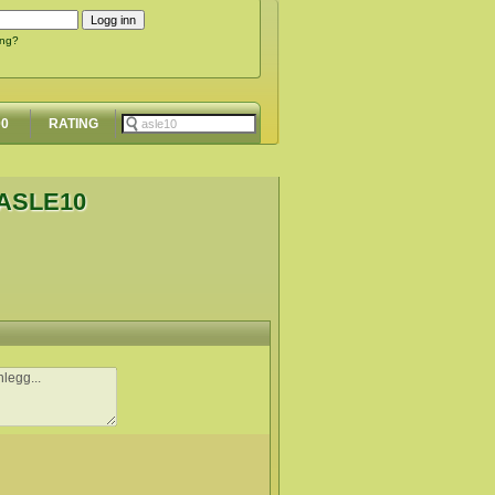
ing?
00
RATING
ASLE10