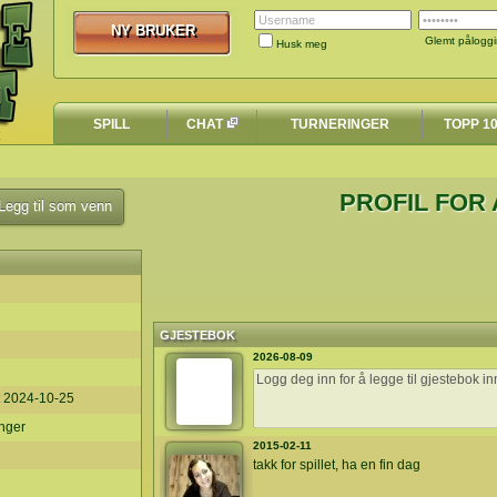
NY BRUKER
NY BRUKER
Glemt pålogg
Husk meg
SPILL
CHAT
TURNERINGER
TOPP 1
PROFIL FOR 
egg til som venn
GJESTEBOK
2026-08-09
t
2024-10-25
anger
2015-02-11
takk for spillet, ha en fin dag