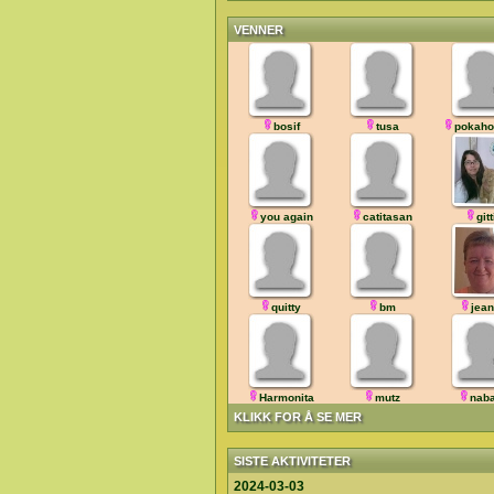
VENNER
bosif
tusa
pokaho
you again
catitasan
gitt
quitty
bm
jean
Harmonita
mutz
nab
KLIKK FOR Å SE MER
SISTE AKTIVITETER
2024-03-03