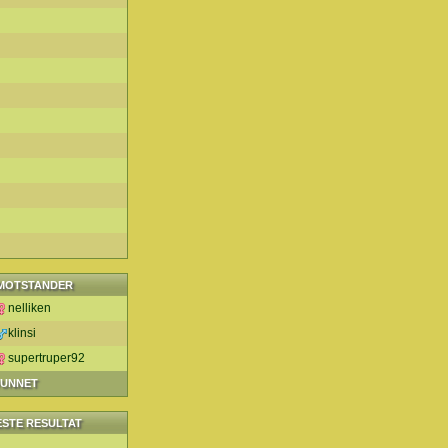
MOTSTANDER
nelliken
klinsi
supertruper92
VUNNET
ESTE RESULTAT