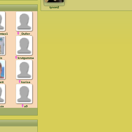
tyson2
ntas1
_Duller_
is
krutgumma
ett
karisa
aza
a9