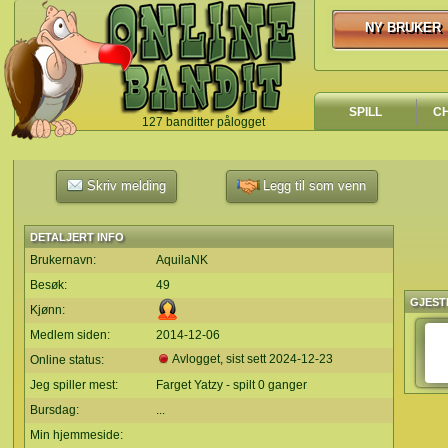
NY BRUKER
NY BRUKER
SPILL
C
127 banditter pålogget
`
Skriv melding
Legg til som venn
DETALJERT INFO
Brukernavn:
AquilaNK
Besøk:
49
GJEST
Kjønn:
Medlem siden:
2014-12-06
Avlogget, sist sett
2024-12-23
Online status:
Jeg spiller mest:
Farget Yatzy - spilt 0 ganger
Bursdag:
...
Min hjemmeside: