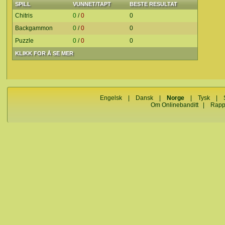
SPILL
VUNNET/TAPT
BESTE RESULTAT
Chitris
0
/
0
0
Backgammon
0
/
0
0
Puzzle
0
/
0
0
KLIKK FOR Å SE MER
Engelsk
|
Dansk
|
Norge
|
Tysk
|
Om Onlinebanditt
|
Rapp