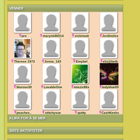
VENNER
pro
maryml46514
vickimatt
JenSmiles
Therese 1972
Jenna_143
Emybel
eliz@beth
blurose30
LovableOne
miezix86x
ladyblue00
peaches..
stitchysue
quitty
CashKeeks
KLIKK FOR Å SE MER
SISTE AKTIVITETER