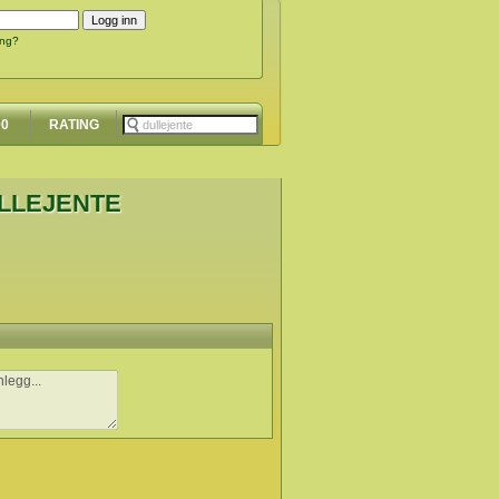
ing?
00
RATING
ULLEJENTE