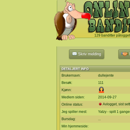
129 banditter pålogget
`
Skriv melding
L
DETALJERT INFO
Brukernavn:
dullejente
Besøk:
111
Kjønn:
Medlem siden:
2014-09-27
Avlogget, sist set
Online status:
Jeg spiller mest:
Yatzy - spilt 1 gange
Bursdag:
...
Min hjemmeside: