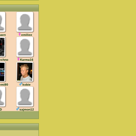
baen
emiliee
techno
Karma16
emi80
kobie
D
sajmon12