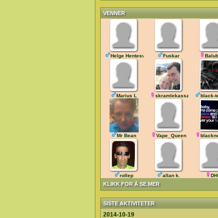
VENNER
Helge Hentesveis
Fuskar
Balu
Marius L
skramlekassa
black-
Mr Bean
Vape_Queen
blackn
rollep
allan k.
DH
KLIKK FOR Å SE MER
SISTE AKTIVITETER
2014-10-19