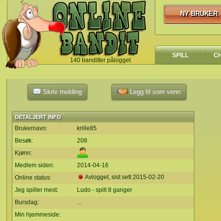
NY BRUKER
NY BRUKER
SPILL
C
140 banditter pålogget
`
Skriv melding
Legg til som venn
DETALJERT INFO
Brukernavn:
krille85
Besøk:
208
Kjønn:
Medlem siden:
2014-04-16
Avlogget, sist sett
2015-02-20
Online status:
Jeg spiller mest:
Ludo - spilt 8 ganger
Bursdag:
...
Min hjemmeside: