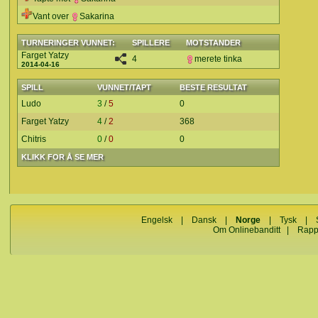
Vant over
Sakarina
TURNERINGER VUNNET:
SPILLERE
MOTSTANDER
Farget Yatzy
4
merete tinka
2014-04-16
SPILL
VUNNET/TAPT
BESTE RESULTAT
Ludo
3
/
5
0
Farget Yatzy
4
/
2
368
Chitris
0
/
0
0
KLIKK FOR Å SE MER
Engelsk
|
Dansk
|
Norge
|
Tysk
|
Om Onlinebanditt
|
Rapp