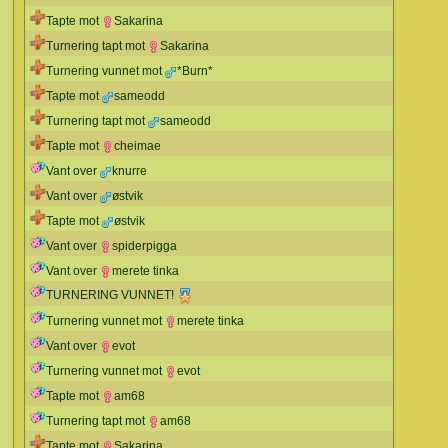
Tapte mot
Sakarina
Turnering tapt mot
Sakarina
Turnering vunnet mot
*Burn*
Tapte mot
sameodd
Turnering tapt mot
sameodd
Tapte mot
cheimae
Vant over
knurre
Vant over
østvik
Tapte mot
østvik
Vant over
spiderpigga
Vant over
merete tinka
TURNERING VUNNET!
Turnering vunnet mot
merete tinka
Vant over
evot
Turnering vunnet mot
evot
Tapte mot
am68
Turnering tapt mot
am68
Tapte mot
Sakarina