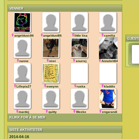
VENNER
angeldust-86
angeldust86
little lisa
camilia
GJEST
nanne
nirei
snurrej
Annebrit84
Lillepia27
eowynn
ruska
kladdis
mardej
quitty
Weeke
engarandi
KLIKK FOR Å SE MER
SISTE AKTIVITETER
2014-04-16