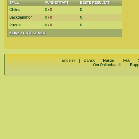
SPILL
VUNNET/TAPT
BESTE RESULTAT
Chitris
0
/
0
0
Backgammon
0
/
0
0
Puzzle
0
/
0
0
KLIKK FOR Å SE MER
Engelsk
|
Dansk
|
Norge
|
Tysk
|
Om Onlinebanditt
|
Rapp