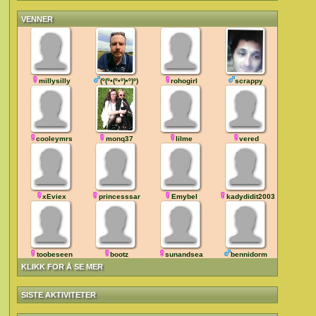
VENNER
millysilly
(º(º•(º•º)•º)º)
rohogirl
scrappy
cooleymrs
monq37
lilme
vered
xEviex
princesssar
Emybel
kadydidit2003
toobeseen
bootz
sunandsea
bennidorm
KLIKK FOR Å SE MER
SISTE AKTIVITETER