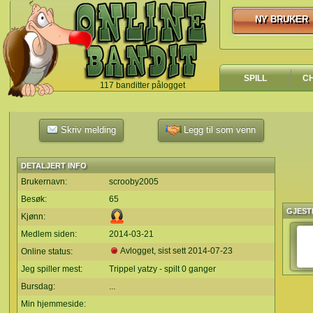
NY BRUKER
NY BRUKER
SPILL
C
117 banditter pålogget
`
Skriv melding
Legg til som venn
DETALJERT INFO
Brukernavn:
scrooby2005
Besøk:
65
GJEST
Kjønn:
Medlem siden:
2014-03-21
Avlogget, sist sett
2014-07-23
Online status:
Jeg spiller mest:
Trippel yatzy - spilt 0 ganger
Bursdag:
...
Min hjemmeside: