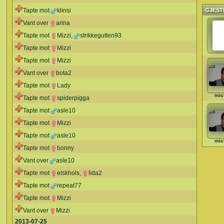
Tapte mot
klinsi
GJEST
Vant over
arina
Tapte mot
Mizzi
,
strikkegutten93
Tapte mot
Mizzi
Tapte mot
Mizzi
Vant over
bota2
Tapte mot
Lady
mic
Tapte mot
spiderpigga
Tapte mot
asle10
Tapte mot
Mizzi
Tapte mot
asle10
mic
Tapte mot
bonny
Vant over
asle10
Tapte mot
elskhols
,
lida2
Tapte mot
repeat77
Tapte mot
Mizzi
Vant over
Mizzi
2013-07-25