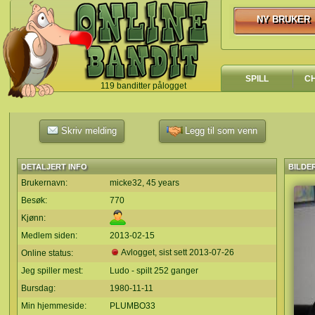
NY BRUKER
NY BRUKER
SPILL
C
119 banditter pålogget
`
Skriv melding
Legg til som venn
DETALJERT INFO
BILDE
Brukernavn:
micke32, 45 years
Besøk:
770
Kjønn:
Medlem siden:
2013-02-15
Avlogget, sist sett
2013-07-26
Online status:
Jeg spiller mest:
Ludo - spilt 252 ganger
Bursdag:
1980-11-11
Min hjemmeside:
PLUMBO33