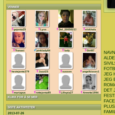
VENNER
gojenta25
Lyss
Del_200502132731
elskhols
Tranasi
pinklady84
lady
Girl87
NAVN
ALDE
SIVI
FOTB
hestejente279
Jazzi23
sussen
angelkisses1
JEG 
JEG 
ROMA
DET 
mariapus
rottejenta85
Lillepia27
Annette1994
FEST
KLIKK FOR Å SE MER
FAC
PLUS
SISTE AKTIVITETER
FAMI
2013-07-26