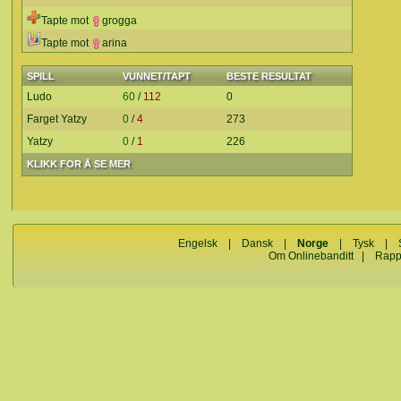
Tapte mot
grogga
Tapte mot
arina
SPILL
VUNNET/TAPT
BESTE RESULTAT
Ludo
60
/
112
0
Farget Yatzy
0
/
4
273
Yatzy
0
/
1
226
KLIKK FOR Å SE MER
Engelsk
|
Dansk
|
Norge
|
Tysk
|
Om Onlinebanditt
|
Rapp