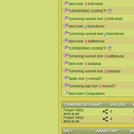
Vant over
britt marit
TURNERING VUNNET!
Turnering vunnet mot
britt marit
Vant over
boro4ever
Turnering vunnet mot
boro4ever
Vant over
kaffekruse
TURNERING VUNNET!
Turnering vunnet mot
kaffekruse
Vant over
babylaa
Turnering vunnet mot
babylaa
Tapte mot
monq37
Turnering tapt mot
monq37
Vant over Computeren
TURNERINGER VUNNET:
SPILLERE
Farget Yatzy
4
2012-11-20
Farget Yatzy
4
2012-11-20
SPILL
VUNNET/TAPT
B