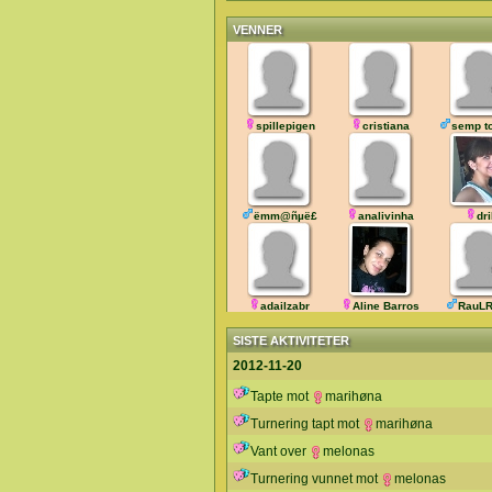
VENNER
spillepigen
cristiana
semp t
ëmm@ñµë£
analivinha
dr
adailzabr
Aline Barros
RauLR
SISTE AKTIVITETER
2012-11-20
Tapte mot
marihøna
Turnering tapt mot
marihøna
Vant over
melonas
Turnering vunnet mot
melonas