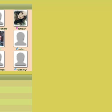
oshiba
Erica*
ih
edivo
ossi
*Makley*