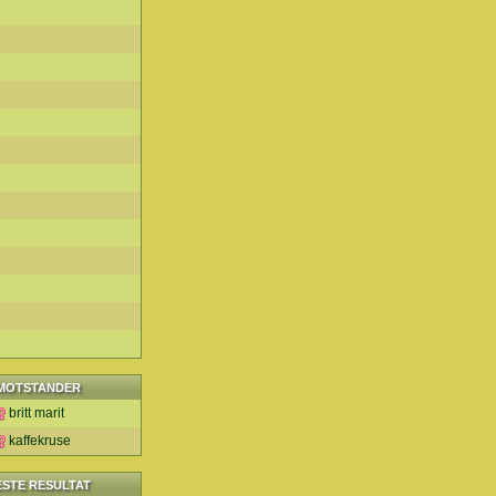
MOTSTANDER
britt marit
kaffekruse
ESTE RESULTAT