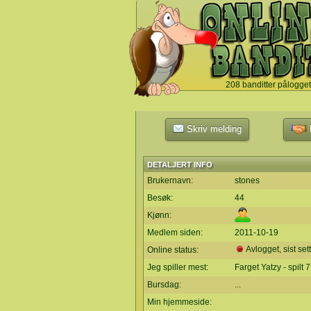
208 banditter pålogget
`
Skriv melding
L
DETALJERT INFO
Brukernavn:
stones
Besøk:
44
Kjønn:
Medlem siden:
2011-10-19
Avlogget, sist set
Online status:
Jeg spiller mest:
Farget Yatzy - spilt 
Bursdag:
...
Min hjemmeside: