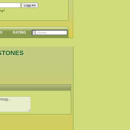
ing?
00
RATING
 STONES