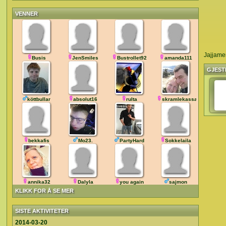
VENNER
Jajjame
Busis
JenSmiles
Bustrollet92
amanda111
GJEST
köttbullar
absolut16
rulta
skramlekassa
bekkafis
Mo23.
PartyHard
Sokkelaila
annika32
Dalyla
you again
sajmon
KLIKK FOR Å SE MER
SISTE AKTIVITETER
2014-03-20