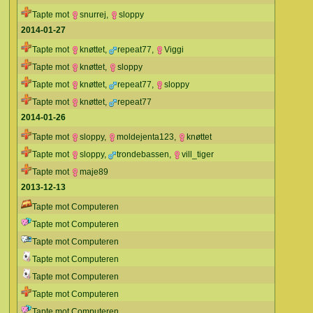
Tapte mot
snurrej
,
sloppy
2014-01-27
Tapte mot
knøttet
,
repeat77
,
Viggi
Tapte mot
knøttet
,
sloppy
Tapte mot
knøttet
,
repeat77
,
sloppy
Tapte mot
knøttet
,
repeat77
2014-01-26
Tapte mot
sloppy
,
moldejenta123
,
knøttet
Tapte mot
sloppy
,
trondebassen
,
vill_tiger
Tapte mot
maje89
2013-12-13
Tapte mot Computeren
Tapte mot Computeren
Tapte mot Computeren
Tapte mot Computeren
Tapte mot Computeren
Tapte mot Computeren
Tapte mot Computeren