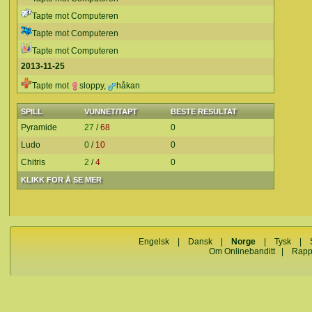
Tapte mot Computeren
Tapte mot Computeren
Tapte mot Computeren
2013-11-25
Tapte mot
sloppy
,
håkan
SPILL
VUNNET/TAPT
BESTE RESULTAT
Pyramide
27
/
68
0
Ludo
0
/
10
0
Chitris
2
/
4
0
KLIKK FOR Å SE MER
Engelsk
|
Dansk
|
Norge
|
Tysk
|
Om Onlinebanditt
|
Rapp