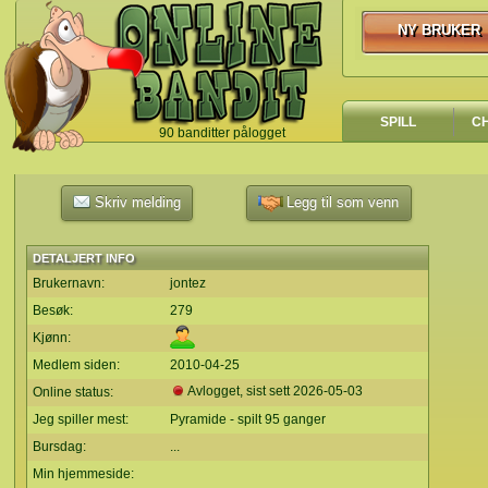
NY BRUKER
NY BRUKER
SPILL
C
90 banditter pålogget
`
Skriv melding
Legg til som venn
DETALJERT INFO
Brukernavn:
jontez
Besøk:
279
Kjønn:
Medlem siden:
2010-04-25
Avlogget, sist sett
2026-05-03
Online status:
Jeg spiller mest:
Pyramide - spilt 95 ganger
Bursdag:
...
Min hjemmeside: