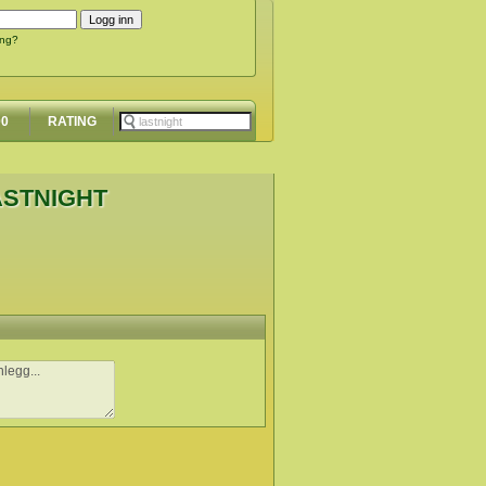
ing?
00
RATING
ASTNIGHT