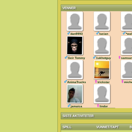
VENNER
dan9993
lucian
*wa
Geir Tommy
1ukhotguy
samsar
AnimaTrucks
trickstar
mich
jamaica
lindor
SISTE AKTIVITETER
SPILL
VUNNET/TAPT
B