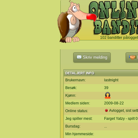
102 banditter pålogget
`
Skriv melding
L
DETALJERT INFO
Brukernavn:
lastnight
Besøk:
39
Kjønn:
Medlem siden:
2009-08-22
Avlogget, sist set
Online status:
Jeg spiller mest:
Farget Yatzy - spilt 
Bursdag:
...
Min hjemmeside: