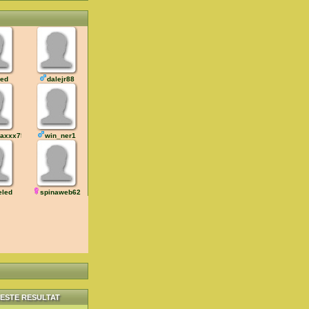
led
dalejr88
axxx75
win_ner1
eled
spinaweb62
ESTE RESULTAT