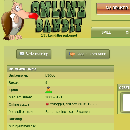
NY BRUKER
NY BRUKER
SPILL
C
135 banditter pålogget
`
Skriv melding
Legg til som venn
DETALJERT INFO
Brukernavn:
b3000
Besøk:
9
GJEST
Kjønn:
Medlem siden:
2008-01-01
Avlogget, sist sett
2018-12-25
Online status:
Jeg spiller mest:
Bandit racing - spilt 2 ganger
Bursdag:
...
Min hjemmeside: