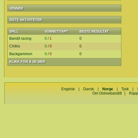
VENNER
SISTE AKTIVITETER
SPILL
VUNNET/TAPT
BESTE RESULTAT
Bandit racing
0
/
1
0
Chitris
0
/
0
0
Backgammon
0
/
0
0
KLIKK FOR Å SE MER
Engelsk
|
Dansk
|
Norge
|
Tysk
|
Om Onlinebanditt
|
Rapp