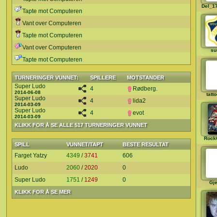
Del_1
Tapte mot Computeren
Vant over Computeren
Tapte mot Computeren
Vant over Computeren
su
Tapte mot Computeren
TURNERINGER VUNNET:
SPILLERE
MOTSTANDER
Super Ludo
4
Rødberg.
2014-06-08
tatt
Super Ludo
4
lida2
2014-03-09
Super Ludo
4
evot
2014-03-09
KLIKK FOR Å SE ALLE 517 TURNERINGER VUNNET
Rock
SPILL
VUNNET/TAPT
BESTE RESULTAT
Farget Yatzy
4349
/
3741
606
Ludo
2060
/
2020
0
Super Ludo
1751
/
1249
0
Gj
KLIKK FOR Å SE MER