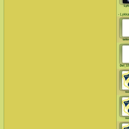
Lyk
- Lykka
tatt
Del_1
su
su