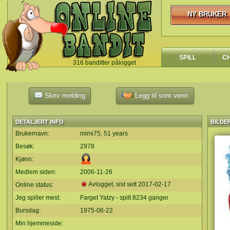
NY BRUKER
NY BRUKER
SPILL
C
316 banditter pålogget
`
Skriv melding
Legg til som venn
DETALJERT INFO
BILDE
Brukernavn:
mimi75, 51 years
Besøk:
2978
Kjønn:
Medlem siden:
2006-11-26
Avlogget, sist sett
2017-02-17
Online status:
Jeg spiller mest:
Farget Yatzy - spilt 8234 ganger
Bursdag:
1975-06-22
Min hjemmeside: