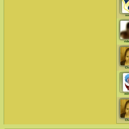
su
rid
Chr
mi
Chr