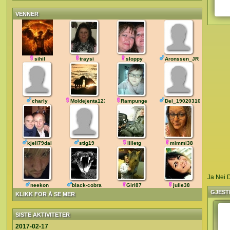
VENNER
sihil
traysi
sloppy
Aronssen_JR
charly
Moldejenta123
Rampunge
Del_190203103716
kjell79dal
stig19
lilletg
mimmi38
Ja Nei D
neekon
black-cobra
Girl87
julie38
GJEST
KLIKK FOR Å SE MER
SISTE AKTIVITETER
2017-02-17