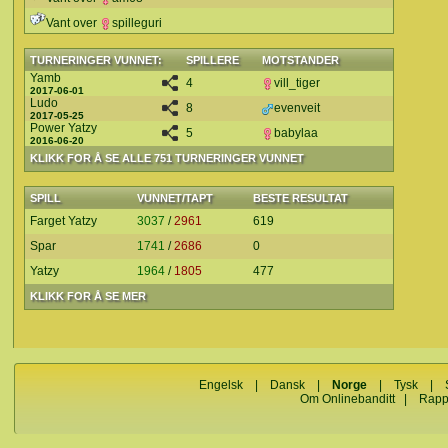
Vant over
spilleguri
TURNERINGER VUNNET:
SPILLERE
MOTSTANDER
Yamb
4
vill_tiger
2017-06-01
Ludo
8
evenveit
2017-05-25
Power Yatzy
5
babylaa
2016-06-20
KLIKK FOR Å SE ALLE 751 TURNERINGER VUNNET
SPILL
VUNNET/TAPT
BESTE RESULTAT
Farget Yatzy
3037
/
2961
619
Spar
1741
/
2686
0
Yatzy
1964
/
1805
477
KLIKK FOR Å SE MER
Engelsk
|
Dansk
|
Norge
|
Tysk
|
Om Onlinebanditt
|
Rapp