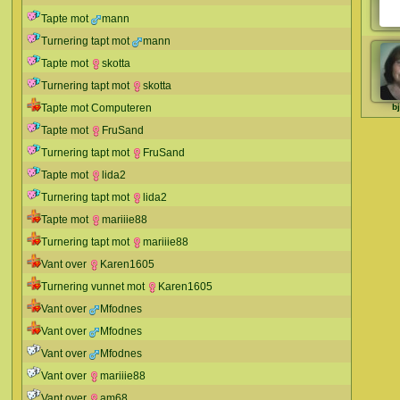
Tapte mot
mann
Turnering tapt mot
mann
Tapte mot
skotta
Turnering tapt mot
skotta
Tapte mot Computeren
b
Tapte mot
FruSand
Turnering tapt mot
FruSand
Tapte mot
lida2
Turnering tapt mot
lida2
Tapte mot
mariiie88
Turnering tapt mot
mariiie88
Vant over
Karen1605
Turnering vunnet mot
Karen1605
Vant over
Mfodnes
Vant over
Mfodnes
Vant over
Mfodnes
Vant over
mariiie88
Vant over
am68