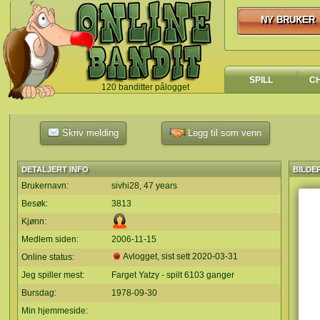
NY BRUKER
NY BRUKER
SPILL
C
120 banditter pålogget
`
Skriv melding
Legg til som venn
DETALJERT INFO
BILDE
Brukernavn:
sivhi28, 47 years
Besøk:
3813
Kjønn:
Medlem siden:
2006-11-15
Avlogget, sist sett
2020-03-31
Online status:
Jeg spiller mest:
Farget Yatzy - spilt 6103 ganger
Bursdag:
1978-09-30
Min hjemmeside: