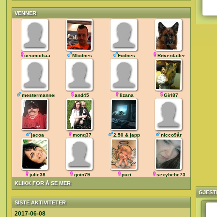
VENNER
cecmichaa
Mfodnes
Fodnes
Røverdatter
mestermannen
and45
lizana
Girl87
jacoa
monq37
2.50 & japp
nicco9år
julie38
goin79
puzi
sexybebe73
KLIKK FOR Å SE MER
GJEST
SISTE AKTIVITETER
2017-06-08