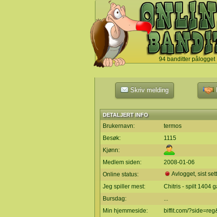
94 banditter pålogget
`
Skriv melding
L
DETALJERT INFO
Brukernavn:
termos
Besøk:
1115
Kjønn:
Medlem siden:
2008-01-06
Avlogget, sist set
Online status:
Jeg spiller mest:
Chitris - spilt 1404 
Bursdag:
...
Min hjemmeside:
biffit.com/?side=re