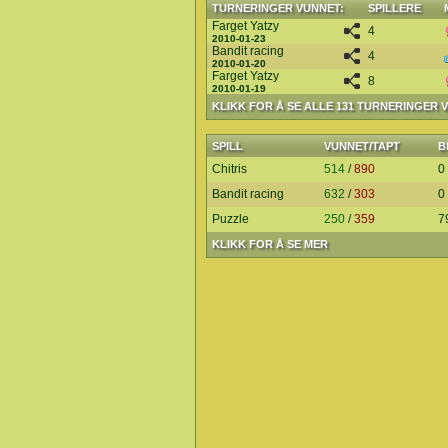
TURNERINGER VUNNET:
SPILLERE
Farget Yatzy
4
2010-01-23
Bandit racing
4
2010-01-20
Farget Yatzy
8
2010-01-19
KLIKK FOR Å SE ALLE 131 TURNERINGER 
SPILL
VUNNET/TAPT
B
Chitris
514
/
890
0
Bandit racing
632
/
303
0
Puzzle
250
/
359
7
KLIKK FOR Å SE MER