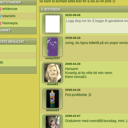
så bare ta kontakt alltid klar for å slå av en prat :D
MOTSTANDER
whiterose
GJESTEBOK
2026-08-06
xdanielx
Hannepia
VUNNET
2008-08-20
ESTE RESULTAT
zomg, du ligna bittelitt på en yngre vers
renny1337
96
2008-04-30
Heisann
Koselig at du ville bli min venn
Klem mona61
mona61
2008-04-26
Fint profilbilde ;D
blomst19
2008-03-07
Gratulerer med overstått bursdag, mini ;)