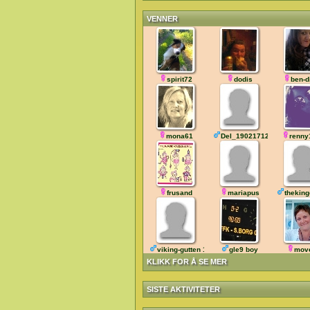
VENNER
spirit72
dodis
ben-d
mona61
Del_190217120049
renny
frusand
mariapus
theking
viking-gutten 11
gle9 boy
mov
KLIKK FOR Å SE MER
SISTE AKTIVITETER