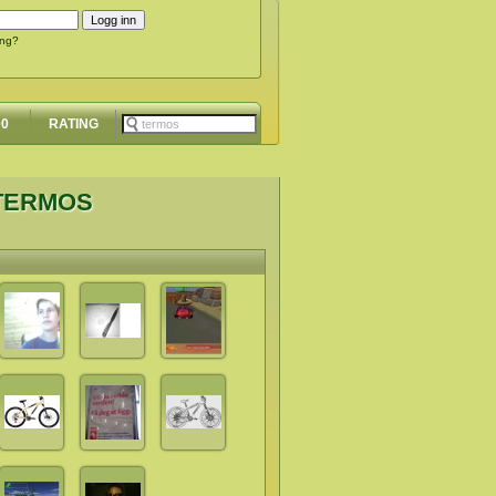
ing?
00
RATING
 TERMOS