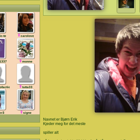
ic-te
carolove
1337
monne
ofaction
tutta33
er3
signe
Navnet er Bjørn Erik
Kjeder meg for det meste
spiller alt