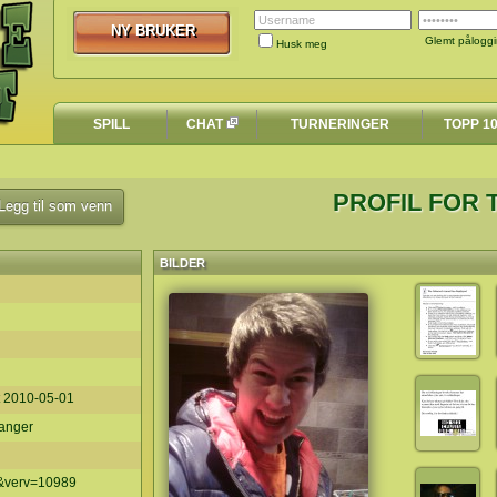
NY BRUKER
NY BRUKER
Glemt pålogg
Husk meg
SPILL
CHAT
TURNERINGER
TOPP 1
PROFIL FOR
egg til som venn
BILDER
t
2010-05-01
ganger
g&verv=10989