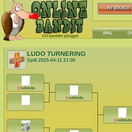
NY BRUKER
NY BRUKER
SPILL
C
143 banditter pålogget
`
LUDO TURNERING
Spilt
2025-04-11 21:00
nuttetutta
nuttetutta
nuttetutta