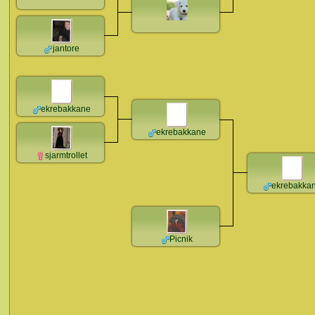
jantore
ekrebakkane
ekrebakkane
sjarmtrollet
ekrebakka
Picnik